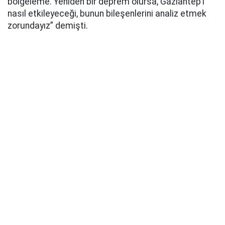
bölgeleme. Yeniden bir deprem olursa, Gaziantep’i
nasıl etkileyeceği, bunun bileşenlerini analiz etmek
zorundayız” demişti.