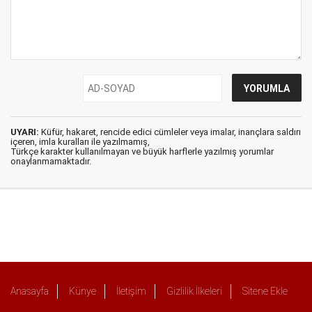
UYARI:
Küfür, hakaret, rencide edici cümleler veya imalar, inançlara saldırı
içeren, imla kuralları ile yazılmamış,
Türkçe karakter kullanılmayan ve büyük harflerle yazılmış yorumlar
onaylanmamaktadır.
Anasayfa
Künye
İletişim
Gizlilik İlkeleri
Sitene Ekle