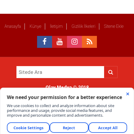
Anasayfa
Künye
İletişim
Gizlilik İlkeleri
Sitene Ekle
Olay Medya
© 2018
Sitemizde kullanılan içerik ve görsellerin tüm hakları saklıdır, izinsiz
kullanımı hukuki yaptırıma tabidir.
Haber Portalı Yazılımı