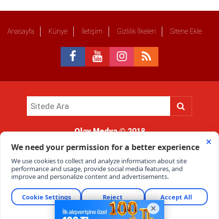
Anasayfa
Künye
İletişim
Gizlilik İlkeleri
Sitene Ekle
Olay Medya
© 2018
Sitemizde kullanılan içerik ve görsellerin tüm hakları saklıdır, izinsiz
kullanımı hukuki yaptırıma tabidir.
Haber Portalı Yazılımı