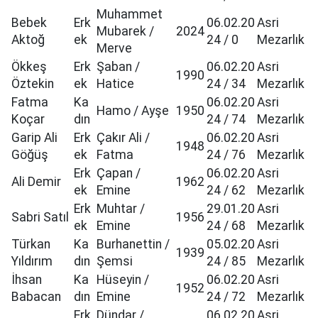
Muhammet
Bebek
Erk
06.02.20
Asri
Mubarek /
2024
Aktoğ
ek
24 / 0
Mezarlık
Merve
Ökkeş
Erk
Şaban /
06.02.20
Asri
1990
Öztekin
ek
Hatice
24 / 34
Mezarlık
Fatma
Ka
06.02.20
Asri
Hamo / Ayşe
1950
Koçar
dın
24 / 74
Mezarlık
Garip Ali
Erk
Çakır Ali /
06.02.20
Asri
1948
Göğüş
ek
Fatma
24 / 76
Mezarlık
Erk
Çapan /
06.02.20
Asri
Ali Demir
1962
ek
Emine
24 / 62
Mezarlık
Erk
Muhtar /
29.01.20
Asri
Sabri Satıl
1956
ek
Emine
24 / 68
Mezarlık
Türkan
Ka
Burhanettin /
05.02.20
Asri
1939
Yıldırım
dın
Şemsi
24 / 85
Mezarlık
İhsan
Ka
Hüseyin /
06.02.20
Asri
1952
Babacan
dın
Emine
24 / 72
Mezarlık
Erk
Dündar /
06.02.20
Asri