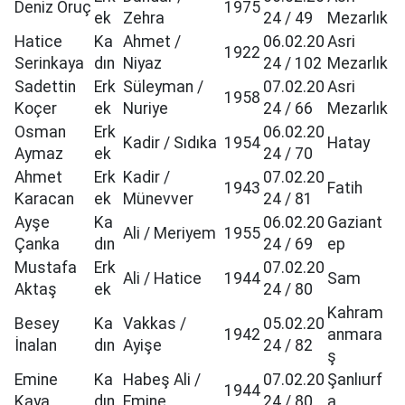
Deniz Oruç
1975
ek
Zehra
24 / 49
Mezarlık
Hatice
Ka
Ahmet /
06.02.20
Asri
1922
Serinkaya
dın
Niyaz
24 / 102
Mezarlık
Sadettin
Erk
Süleyman /
07.02.20
Asri
1958
Koçer
ek
Nuriye
24 / 66
Mezarlık
Osman
Erk
06.02.20
Kadir / Sıdıka
1954
Hatay
Aymaz
ek
24 / 70
Ahmet
Erk
Kadir /
07.02.20
1943
Fatih
Karacan
ek
Münevver
24 / 81
Ayşe
Ka
06.02.20
Gaziant
Ali / Meriyem
1955
Çanka
dın
24 / 69
ep
Mustafa
Erk
07.02.20
Ali / Hatice
1944
Sam
Aktaş
ek
24 / 80
Kahram
Besey
Ka
Vakkas /
05.02.20
1942
anmara
İnalan
dın
Ayişe
24 / 82
ş
Emine
Ka
Habeş Ali /
07.02.20
Şanlıurf
1944
Kaya
dın
Emine
24 / 80
a