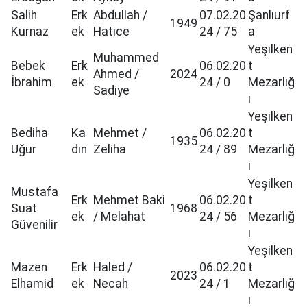
Salih
Erk
Abdullah /
07.02.20
Şanlıurf
1949
Kurnaz
ek
Hatice
24 / 75
a
Yeşilken
Muhammed
Bebek
Erk
06.02.20
t
Ahmed /
2024
İbrahim
ek
24 / 0
Mezarlığ
Sadiye
ı
Yeşilken
Bediha
Ka
Mehmet /
06.02.20
t
1935
Uğur
dın
Zeliha
24 / 89
Mezarlığ
ı
Yeşilken
Mustafa
Erk
Mehmet Baki
06.02.20
t
Suat
1968
ek
/ Melahat
24 / 56
Mezarlığ
Güvenilir
ı
Yeşilken
Mazen
Erk
Haled /
06.02.20
t
2023
Elhamid
ek
Necah
24 / 1
Mezarlığ
ı