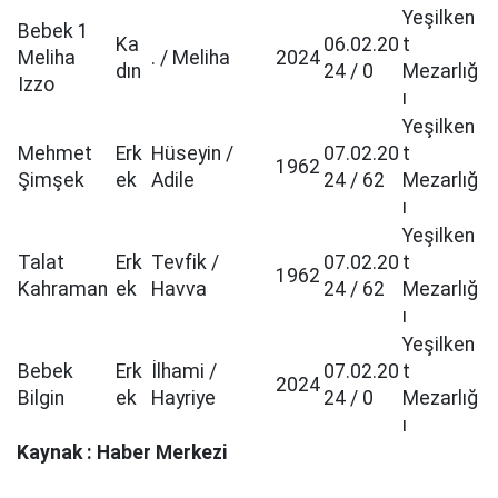
Yeşilken
Bebek 1
Ka
06.02.20
t
Meliha
. / Meliha
2024
dın
24 / 0
Mezarlığ
Izzo
ı
Yeşilken
Mehmet
Erk
Hüseyin /
07.02.20
t
1962
Şimşek
ek
Adile
24 / 62
Mezarlığ
ı
Yeşilken
Talat
Erk
Tevfik /
07.02.20
t
1962
Kahraman
ek
Havva
24 / 62
Mezarlığ
ı
Yeşilken
Bebek
Erk
İlhami /
07.02.20
t
2024
Bilgin
ek
Hayriye
24 / 0
Mezarlığ
ı
Kaynak : Haber Merkezi