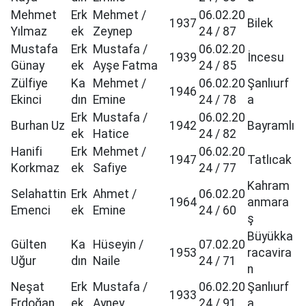
Mehmet
Erk
Mehmet /
06.02.20
1937
Bilek
Yılmaz
ek
Zeynep
24 / 87
Mustafa
Erk
Mustafa /
06.02.20
1939
İncesu
Günay
ek
Ayşe Fatma
24 / 85
Zülfiye
Ka
Mehmet /
06.02.20
Şanlıurf
1946
Ekinci
dın
Emine
24 / 78
a
Erk
Mustafa /
06.02.20
Burhan Uz
1942
Bayramlı
ek
Hatice
24 / 82
Hanifi
Erk
Mehmet /
06.02.20
1947
Tatlıcak
Korkmaz
ek
Safiye
24 / 77
Kahram
Selahattin
Erk
Ahmet /
06.02.20
1964
anmara
Emenci
ek
Emine
24 / 60
ş
Büyükka
Gülten
Ka
Hüseyin /
07.02.20
1953
racavira
Uğur
dın
Naile
24 / 71
n
Neşat
Erk
Mustafa /
06.02.20
Şanlıurf
1933
Erdoğan
ek
Ayney
24 / 91
a