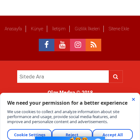
Anasayfa
Künye
İletişim
Gizlilik İlkeleri
Sitene Ekle
Olay Medya
© 2018
Sitemizde kullanılan içerik ve görsellerin tüm hakları saklıdır, izinsiz
kullanımı hukuki yaptırıma tabidir.
Haber Portalı Yazılımı