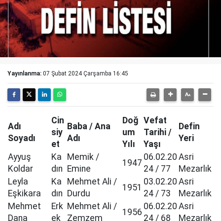
Yayınlanma:
07 Şubat 2024 Çarşamba 16:45
Cin
Doğ
Vefat
Adı
Baba / Ana
Defin
siy
um
Tarihi /
Soyadı
Adı
Yeri
et
Yılı
Yaşı
Ayyuş
Ka
Memik /
06.02.20
Asri
1947
Koldar
dın
Emine
24 / 77
Mezarlık
Leyla
Ka
Mehmet Ali /
03.02.20
Asri
1951
Eşkikara
dın
Durdu
24 / 73
Mezarlık
Mehmet
Erk
Mehmet Ali /
06.02.20
Asri
1956
Dana
ek
Zemzem
24 / 68
Mezarlık