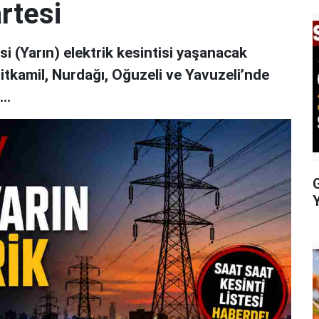
rtesi
 (Yarın) elektrik kesintisi yaşanacak
hitkamil, Nurdağı, Oğuzeli ve Yavuzeli’nde
..