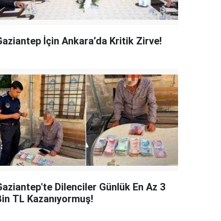
aziantep İçin Ankara’da Kritik Zirve!
Gaziantep'te Dilenciler Günlük En Az 3
Bin TL Kazanıyormuş!