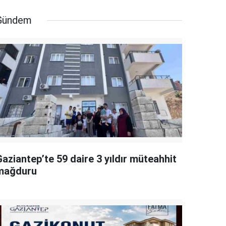
Gündem
aziantep’te 59 daire 3 yıldır müteahhit
mağduru