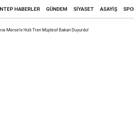
ANTEP HABERLER
GÜNDEM
SIYASET
ASAYIŞ
SPO
-Mersin'e Hızlı Tren Müjdesi! Bakan Duyurdu!