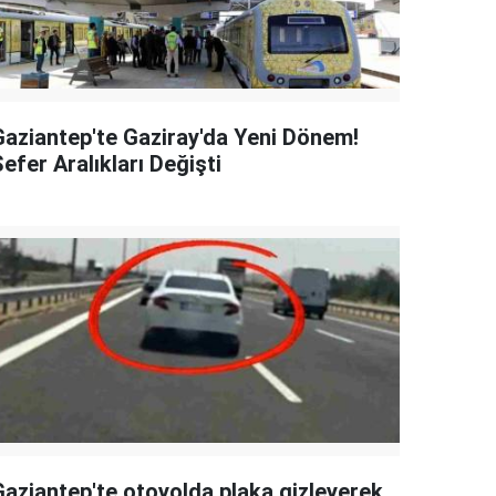
Gaziantep'te Gaziray'da Yeni Dönem!
efer Aralıkları Değişti
Gaziantep'te otoyolda plaka gizleyerek