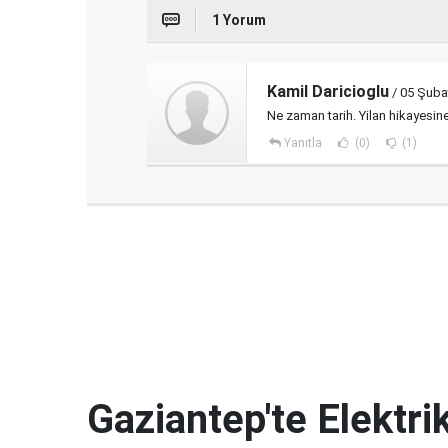
1 Yorum
Kamil Daricioglu
/ 05 Şuba
Ne zaman tarih. Yilan hikayesin
Yanıtla
(0)
(1)
Gaziantep'te Elektrik