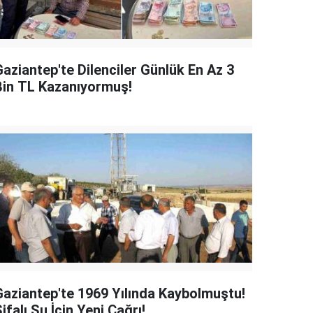
Gaziantep'te Dilenciler Günlük En Az 3
Bin TL Kazanıyormuş!
Gaziantep'te 1969 Yılında Kaybolmuştu!
ifalı Su İçin Yeni Çağrı!