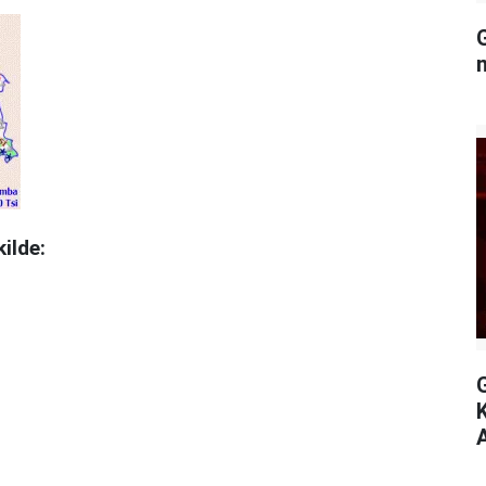
G
ilde:
A