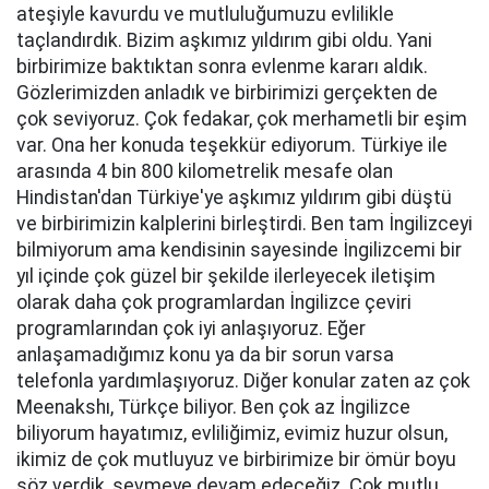
ateşiyle kavurdu ve mutluluğumuzu evlilikle
taçlandırdık. Bizim aşkımız yıldırım gibi oldu. Yani
birbirimize baktıktan sonra evlenme kararı aldık.
Gözlerimizden anladık ve birbirimizi gerçekten de
çok seviyoruz. Çok fedakar, çok merhametli bir eşim
var. Ona her konuda teşekkür ediyorum. Türkiye ile
arasında 4 bin 800 kilometrelik mesafe olan
Hindistan'dan Türkiye'ye aşkımız yıldırım gibi düştü
ve birbirimizin kalplerini birleştirdi. Ben tam İngilizceyi
bilmiyorum ama kendisinin sayesinde İngilizcemi bir
yıl içinde çok güzel bir şekilde ilerleyecek iletişim
olarak daha çok programlardan İngilizce çeviri
programlarından çok iyi anlaşıyoruz. Eğer
anlaşamadığımız konu ya da bir sorun varsa
telefonla yardımlaşıyoruz. Diğer konular zaten az çok
Meenakshı, Türkçe biliyor. Ben çok az İngilizce
biliyorum hayatımız, evliliğimiz, evimiz huzur olsun,
ikimiz de çok mutluyuz ve birbirimize bir ömür boyu
söz verdik, sevmeye devam edeceğiz. Çok mutlu