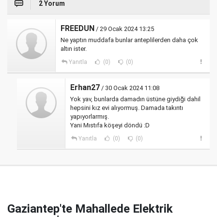
2 Yorum
FREEDUN
/ 29 Ocak 2024 13:25
Ne yaptın muddafa bunlar anteplilerden daha çok
altın ister.
Yanıtla
(0)
(0)
Erhan27
/ 30 Ocak 2024 11:08
Yok yav, bunlarda damadın üstüne giydiği dahil
hepsini kız evi alıyormuş. Damada takıntı
yapıyorlarmış.
Yani Mıstıfa köşeyi döndü :D
Yanıtla
(0)
(0)
Gaziantep'te Mahallede Elektrik