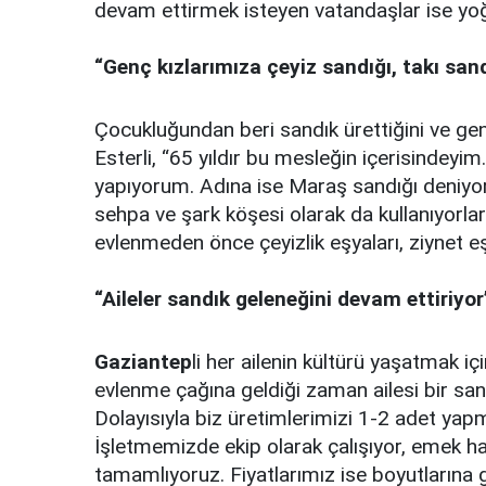
devam ettirmek isteyen vatandaşlar ise yoğu
“Genç kızlarımıza çeyiz sandığı, takı san
Çocukluğundan beri sandık ürettiğini ve gen
Esterli, “65 yıldır bu mesleğin içerisindeyim
yapıyorum. Adına ise Maraş sandığı deniyor.
sehpa ve şark köşesi olarak da kullanıyorlar.
evlenmeden önce çeyizlik eşyaları, ziynet eş
“Aileler sandık geleneğini devam ettiriyor
Gaziantep
li her ailenin kültürü yaşatmak içi
evlenme çağına geldiği zaman ailesi bir sand
Dolayısıyla biz üretimlerimizi 1-2 adet yapm
İşletmemizde ekip olarak çalışıyor, emek ha
tamamlıyoruz. Fiyatlarımız ise boyutlarına g