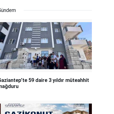
Gündem
aziantep’te 59 daire 3 yıldır müteahhit
mağduru