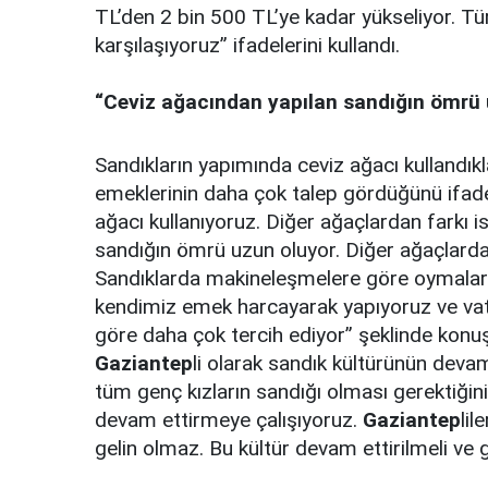
TL’den 2 bin 500 TL’ye kadar yükseliyor. Tür
karşılaşıyoruz” ifadelerini kullandı.
“Ceviz ağacından yapılan sandığın ömrü 
Sandıkların yapımında ceviz ağacı kullandık
emeklerinin daha çok talep gördüğünü ifade 
ağacı kullanıyoruz. Diğer ağaçlardan farkı i
sandığın ömrü uzun oluyor. Diğer ağaçlardan
Sandıklarda makineleşmelere göre oymaların s
kendimiz emek harcayarak yapıyoruz ve vata
göre daha çok tercih ediyor” şeklinde konuş
Gaziantep
li olarak sandık kültürünün devam
tüm genç kızların sandığı olması gerektiğini
devam ettirmeye çalışıyoruz.
Gaziantep
lil
gelin olmaz. Bu kültür devam ettirilmeli ve 