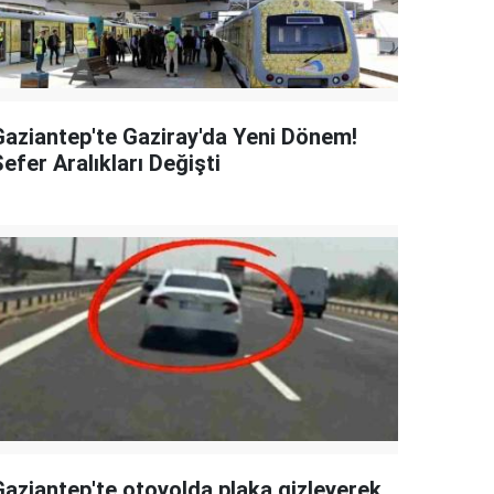
Gaziantep'te Gaziray'da Yeni Dönem!
efer Aralıkları Değişti
Gaziantep'te otoyolda plaka gizleyerek