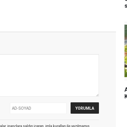
A
K
ar, inançlara saldırı içeren, imla kuralları ile yazılmamış,