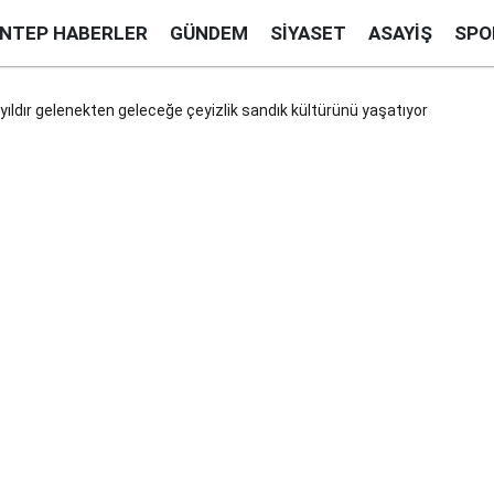
ANTEP HABERLER
GÜNDEM
SIYASET
ASAYIŞ
SPO
yıldır gelenekten geleceğe çeyizlik sandık kültürünü yaşatıyor