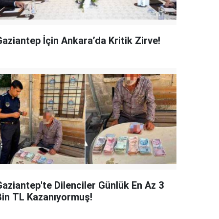
aziantep İçin Ankara’da Kritik Zirve!
Gaziantep'te Dilenciler Günlük En Az 3
Bin TL Kazanıyormuş!