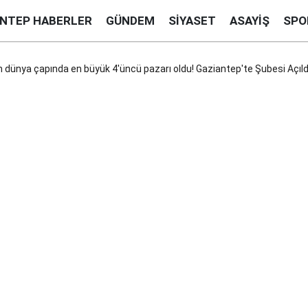
ANTEP HABERLER
GÜNDEM
SIYASET
ASAYIŞ
SPO
n dünya çapında en büyük 4'üncü pazarı oldu! Gaziantep'te Şubesi Açıld