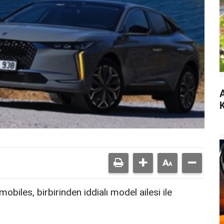
A
K
biles, birbirinden iddialı model ailesi ile