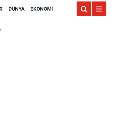
R
DÜNYA
EKONOMI
ı