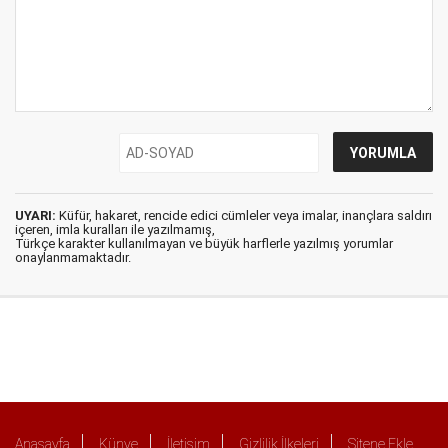
UYARI:
Küfür, hakaret, rencide edici cümleler veya imalar, inançlara saldırı
içeren, imla kuralları ile yazılmamış,
Türkçe karakter kullanılmayan ve büyük harflerle yazılmış yorumlar
onaylanmamaktadır.
Anasayfa
Künye
İletişim
Gizlilik İlkeleri
Sitene Ekle