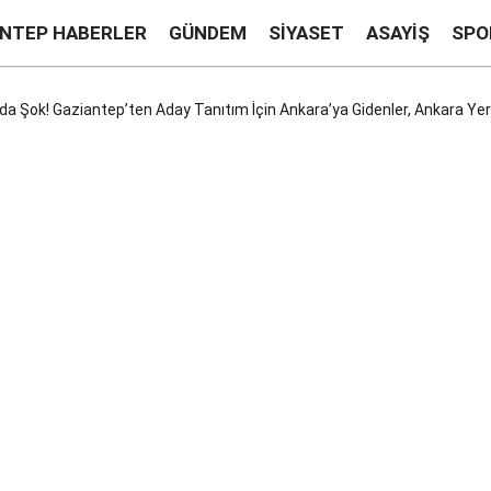
ANTEP HABERLER
GÜNDEM
SIYASET
ASAYIŞ
SPO
a Şok! Gaziantep’ten Aday Tanıtım İçin Ankara’ya Gidenler, Ankara Yerin