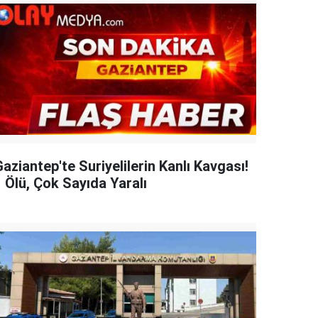
aziantep'te Suriyelilerin Kanlı Kavgası!
 Ölü, Çok Sayıda Yaralı