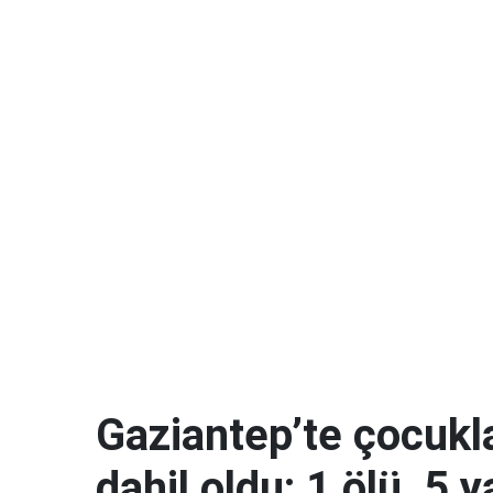
Gaziantep’te çocukla
dahil oldu: 1 ölü, 5 y