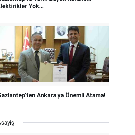
lektirikler Yok...
Gaziantep'ten Ankara'ya Önemli Atama!
Asayiş