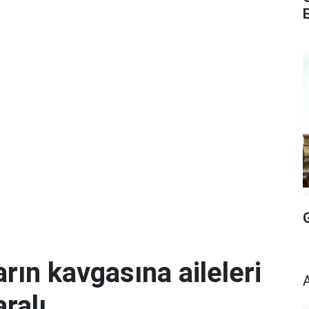
E
rın kavgasına aileleri
aralı