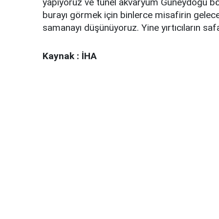
yapıyoruz ve tünel akvaryum Güneydoğu böl
burayı görmek için binlerce misafirin gelec
samanayı düşünüyoruz. Yine yırtıcıların saf
Kaynak : İHA