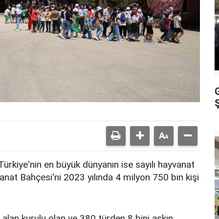
Ş
ürkiye'nin en büyük dünyanın ise sayılı hayvanat
nat Bahçesi'ni 2023 yılında 4 milyon 750 bin kişi
 alan kurulu olan ve 380 türden 8 bini aşkın