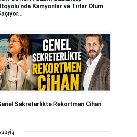
Otoyolu'nda Kamyonlar ve Tırlar Ölüm
açıyor...
Genel Sekreterlikte Rekortmen Cihan
Asayiş