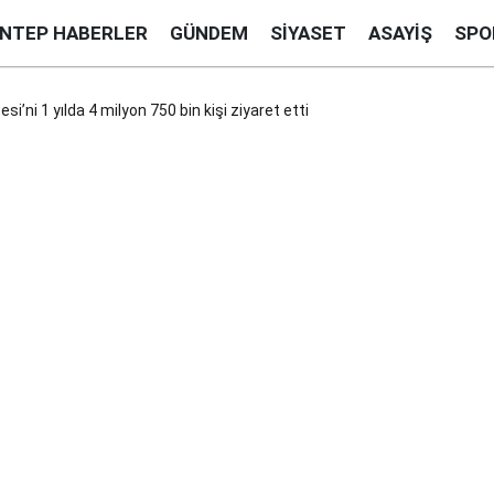
ANTEP HABERLER
GÜNDEM
SIYASET
ASAYIŞ
SPO
’ni 1 yılda 4 milyon 750 bin kişi ziyaret etti