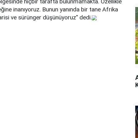
gesinde hiçbir tarafta bulunmamakta. Özellikle
eğine inanıyoruz. Bunun yanında bir tane Afrika
arisi ve sürünger düşünüyoruz" dedi.
A
K