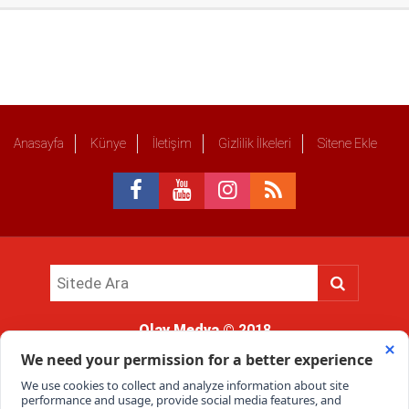
Anasayfa
Künye
İletişim
Gizlilik İlkeleri
Sitene Ekle
Olay Medya
© 2018
Sitemizde kullanılan içerik ve görsellerin tüm hakları saklıdır, izinsiz
kullanımı hukuki yaptırıma tabidir.