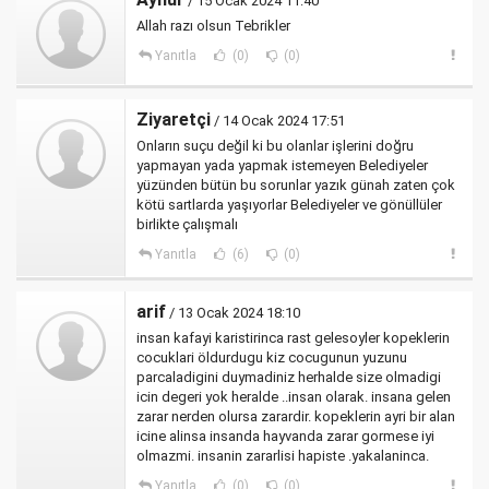
/ 15 Ocak 2024 11:40
Allah razı olsun Tebrikler
Yanıtla
(0)
(0)
Ziyaretçi
/ 14 Ocak 2024 17:51
Onların suçu değil ki bu olanlar işlerini doğru
yapmayan yada yapmak istemeyen Belediyeler
yüzünden bütün bu sorunlar yazık günah zaten çok
kötü sartlarda yaşıyorlar Belediyeler ve gönüllüler
birlikte çalışmalı
Yanıtla
(6)
(0)
arif
/ 13 Ocak 2024 18:10
insan kafayi karistirinca rast gelesoyler kopeklerin
cocuklari öldurdugu kiz cocugunun yuzunu
parcaladigini duymadiniz herhalde size olmadigi
icin degeri yok heralde ..insan olarak. insana gelen
zarar nerden olursa zarardir. kopeklerin ayri bir alan
icine alinsa insanda hayvanda zarar gormese iyi
olmazmi. insanin zararlisi hapiste .yakalaninca.
Yanıtla
(0)
(0)