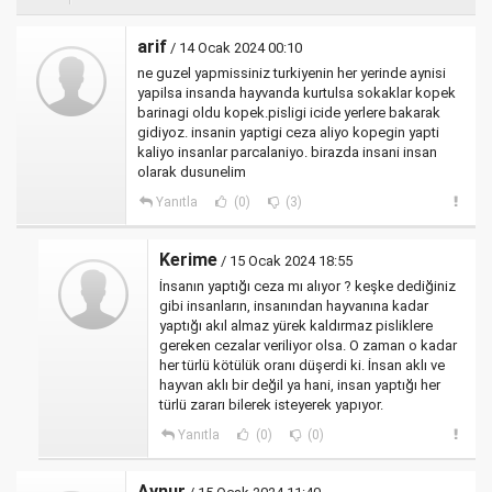
arif
/ 14 Ocak 2024 00:10
ne guzel yapmissiniz turkiyenin her yerinde aynisi
yapilsa insanda hayvanda kurtulsa sokaklar kopek
barinagi oldu kopek.pisligi icide yerlere bakarak
gidiyoz. insanin yaptigi ceza aliyo kopegin yapti
kaliyo insanlar parcalaniyo. birazda insani insan
olarak dusunelim
Yanıtla
(0)
(3)
Kerime
/ 15 Ocak 2024 18:55
İnsanın yaptığı ceza mı alıyor ? keşke dediğiniz
gibi insanların, insanından hayvanına kadar
yaptığı akıl almaz yürek kaldırmaz pisliklere
gereken cezalar veriliyor olsa. O zaman o kadar
her türlü kötülük oranı düşerdi ki. İnsan aklı ve
hayvan aklı bir değil ya hani, insan yaptığı her
türlü zararı bilerek isteyerek yapıyor.
Yanıtla
(0)
(0)
Aynur