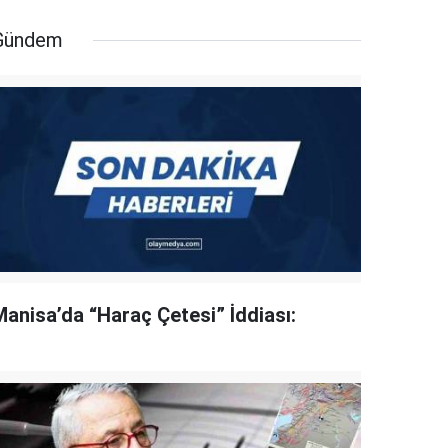
Gündem
Manisa’da “Haraç Çetesi” İddiası: