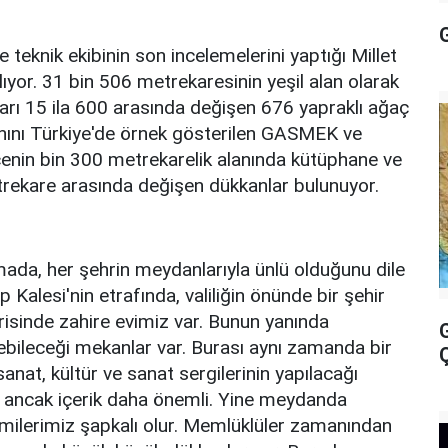
teknik ekibinin son incelemelerini yaptığı Millet
ıyor. 31 bin 506 metrekaresinin yeşil alan olarak
aşları 15 ila 600 arasında değişen 676 yapraklı ağaç
lanını Türkiye'de örnek gösterilen GASMEK ve
enin bin 300 metrekarelik alanında kütüphane ve
metrekare arasında değişen dükkanlar bulunuyor.
da, her şehrin meydanlarıyla ünlü olduğunu dile
p Kalesi'nin etrafında, valiliğin önünde bir şehir
isinde zahire evimiz var. Bunun yanında
ebileceği mekanlar var. Burası aynı zamanda bir
anat, kültür ve sanat sergilerinin yapılacağı
i ancak içerik daha önemli. Yine meydanda
amilerimiz şapkalı olur. Memlüklüler zamanından