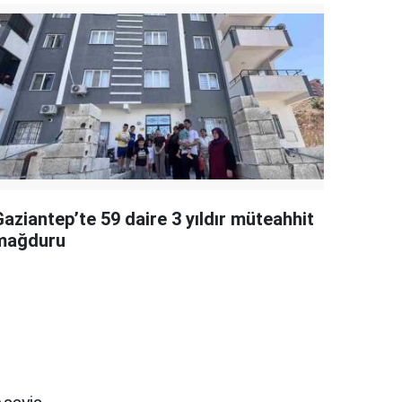
aziantep’te 59 daire 3 yıldır müteahhit
mağduru