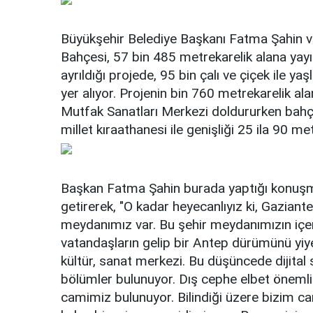
Büyükşehir Belediye Başkanı Fatma Şahin ve 
Bahçesi, 57 bin 485 metrekarelik alana yayıl
ayrıldığı projede, 95 bin çalı ve çiçek ile y
yer alıyor. Projenin bin 760 metrekarelik a
Mutfak Sanatları Merkezi doldururken bahç
millet kıraathanesi ile genişliği 25 ila 90 
Başkan Fatma Şahin burada yaptığı konuşma
getirerek, "O kadar heyecanlıyız ki, Gaziante
meydanımız var. Bu şehir meydanımızın içer
vatandaşların gelip bir Antep dürümünü yiy
kültür, sanat merkezi. Bu düşüncede dijital s
bölümler bulunuyor. Dış cephe elbet öneml
camimiz bulunuyor. Bilindiği üzere bizim c