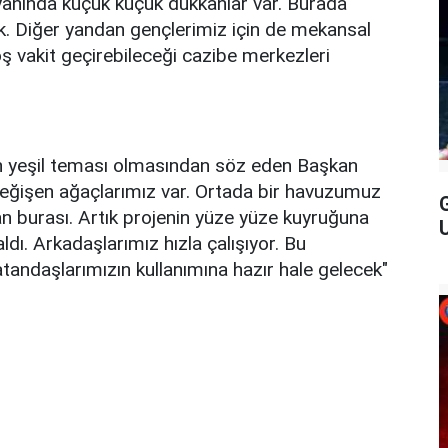
 yanında küçük küçük dükkanlar var. Burada
cek. Diğer yandan gençlerimiz için de mekansal
ş vakit geçirebileceği cazibe merkezleri
in yeşil teması olmasından söz eden Başkan
 değişen ağaçlarımız var. Ortada bir havuzumuz
G
n burası. Artık projenin yüze yüze kuyruğuna
U
ldı. Arkadaşlarımız hızla çalışıyor. Bu
tandaşlarımızın kullanımına hazır hale gelecek"