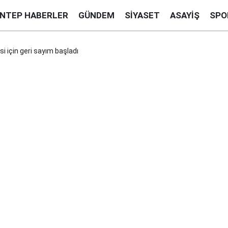
ANTEP HABERLER
GÜNDEM
SIYASET
ASAYIŞ
SPO
i için geri sayım başladı