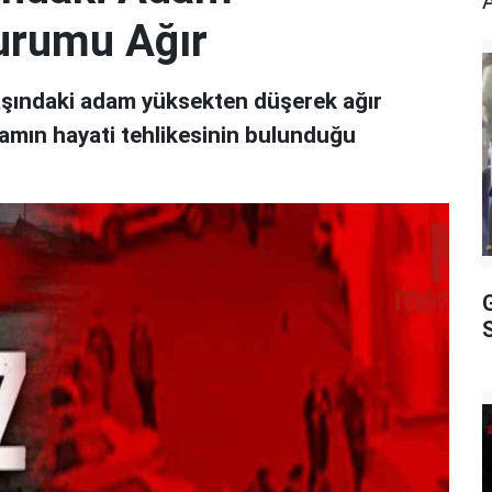
urumu Ağır
yaşındaki adam yüksekten düşerek ağır
adamın hayati tehlikesinin bulunduğu
G
S