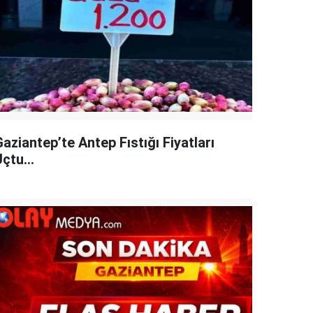
aziantep’te Antep Fıstığı Fiyatları
çtu...