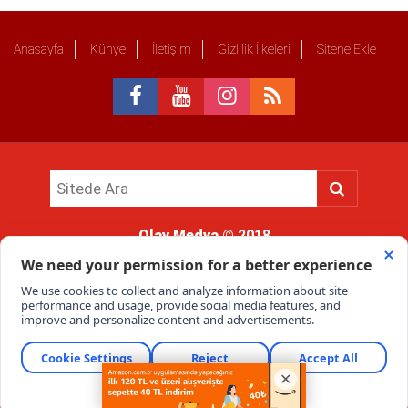
Anasayfa
Künye
İletişim
Gizlilik İlkeleri
Sitene Ekle
Olay Medya
© 2018
Sitemizde kullanılan içerik ve görsellerin tüm hakları saklıdır, izinsiz
kullanımı hukuki yaptırıma tabidir.
Haber Portalı Yazılımı