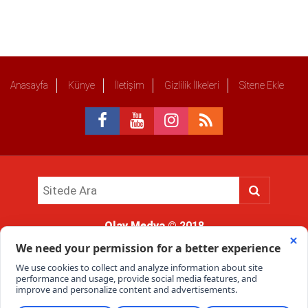
Anasayfa
Künye
İletişim
Gizlilik İlkeleri
Sitene Ekle
Olay Medya
© 2018
Sitemizde kullanılan içerik ve görsellerin tüm hakları saklıdır, izinsiz
kullanımı hukuki yaptırıma tabidir.