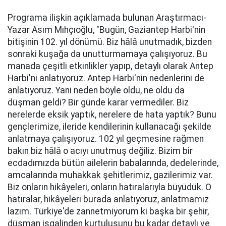
Programa ilişkin açıklamada bulunan Araştırmacı-
Yazar Asım Mıhçıoğlu, "Bugün, Gaziantep Harbi'nin
bitişinin 102. yıl dönümü. Biz hâlâ unutmadık, bizden
sonraki kuşağa da unutturmamaya çalışıyoruz. Bu
manada çeşitli etkinlikler yapıp, detaylı olarak Antep
Harbi'ni anlatıyoruz. Antep Harbi'nin nedenlerini de
anlatıyoruz. Yani neden böyle oldu, ne oldu da
düşman geldi? Bir günde karar vermediler. Biz
nerelerde eksik yaptık, nerelere de hata yaptık? Bunu
gençlerimize, ileride kendilerinin kullanacağı şekilde
anlatmaya çalışıyoruz. 102 yıl geçmesine rağmen
bakın biz hâlâ o acıyı unutmuş değiliz. Bizim bir
ecdadımızda bütün ailelerin babalarında, dedelerinde,
amcalarında muhakkak şehitlerimiz, gazilerimiz var.
Biz onların hikâyeleri, onların hatıralarıyla büyüdük. O
hatıralar, hikâyeleri burada anlatıyoruz, anlatmamız
lazım. Türkiye'de zannetmiyorum ki başka bir şehir,
düşman işgalinden kurtuluşunu bu kadar detaylı ve