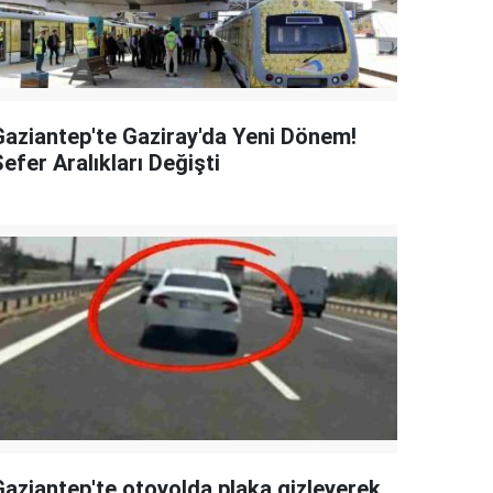
Gaziantep'te Gaziray'da Yeni Dönem!
efer Aralıkları Değişti
Gaziantep'te otoyolda plaka gizleyerek