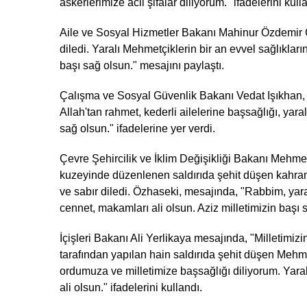
askerlerimize acil şifalar diliyorum." ifadelerini kull
Aile ve Sosyal Hizmetler Bakanı Mahinur Özdemir Gö
diledi. Yaralı Mehmetçiklerin bir an evvel sağlıkla
başı sağ olsun." mesajını paylaştı.
Çalışma ve Sosyal Güvenlik Bakanı Vedat Işıkhan
Allah'tan rahmet, kederli ailelerine başsağlığı, yaral
sağ olsun." ifadelerine yer verdi.
Çevre Şehircilik ve İklim Değişikliği Bakanı Mehmet
kuzeyinde düzenlenen saldırıda şehit düşen kahram
ve sabır diledi. Özhaseki, mesajında, "Rabbim, yaral
cennet, makamları ali olsun. Aziz milletimizin başı
İçişleri Bakanı Ali Yerlikaya mesajında, "Milletimiz
tarafından yapılan hain saldırıda şehit düşen Mehme
ordumuza ve milletimize başsağlığı diliyorum. Yaralı
ali olsun." ifadelerini kullandı.