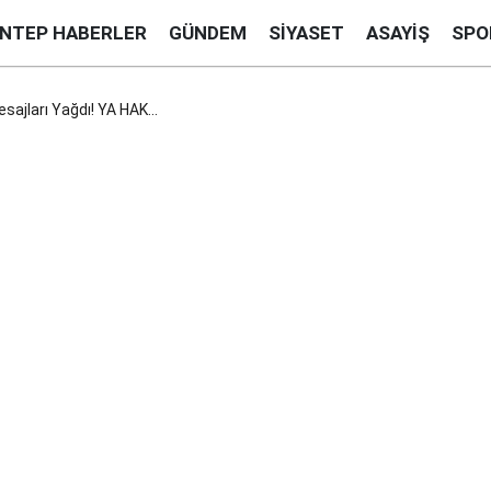
ANTEP HABERLER
GÜNDEM
SIYASET
ASAYIŞ
SPO
sajları Yağdı! YA HAK...