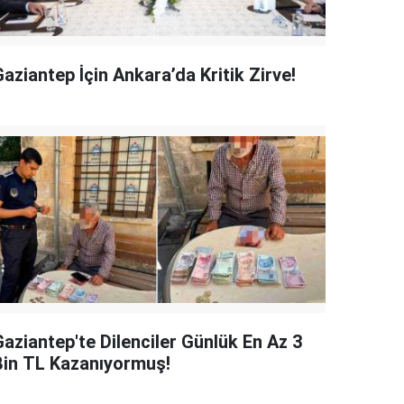
aziantep İçin Ankara’da Kritik Zirve!
Gaziantep'te Dilenciler Günlük En Az 3
Bin TL Kazanıyormuş!