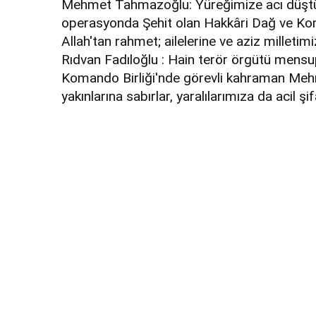
Mehmet Tahmazoğlu: Yüreğimize acı düştü..
operasyonda Şehit olan Hakkâri Dağ ve Ko
Allah'tan rahmet; ailelerine ve aziz milletim
Rıdvan Fadıloğlu
:
Hain terör örgütü mensup
Komando Birliği'nde görevli kahraman Mehme
yakınlarına sabırlar, yaralılarımıza da acil şi