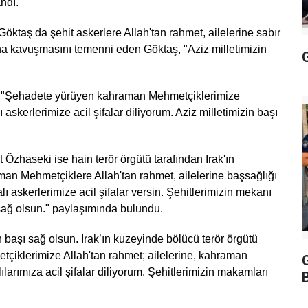
andı.
ktaş da şehit askerlere Allah'tan rahmet, ailelerine sabır
rına kavuşmasını temenni eden Göktaş, "Aziz milletimizin
G
, "Şehadete yürüyen kahraman Mehmetçiklerimize
ı askerlerimize acil şifalar diliyorum. Aziz milletimizin başı
 Özhaseki ise hain terör örgütü tarafından Irak'ın
an Mehmetçiklere Allah'tan rahmet, ailelerine başsağlığı
ı askerlerimize acil şifalar versin. Şehitlerimizin mekanı
 sağ olsun." paylaşımında bulundu.
in başı sağ olsun. Irak’ın kuzeyinde bölücü terör örgütü
tçiklerimize Allah'tan rahmet; ailelerine, kahraman
larımıza acil şifalar diliyorum. Şehitlerimizin makamları