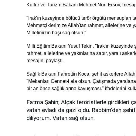
Kültür ve Turizm Bakanı Mehmet Nuri Ersoy, mesajın
"Irak'ın kuzeyinde bölücü terör örgütü mensupları 
Mehmetçiklerimize Allah'tan rahmet, ailelerine ve yak
Milletimizin başı sağ olsun."
Milli Eğitim Bakanı Yusuf Tekin, "Irak'ın kuzeyind
rahmet, ailelerine ve yakınlarına sabır, yaralı askerl
mesajını paylaştı.
Sağlık Bakanı Fahrettin Koca, şehit askerlere Allah
"Mekanları Cennet-i ala olsun. Çatışmada yaralana
bir an önce sağlıklarına kavuşması." ifadelerini kull
Fatma Şahin; Alçak teröristlerle girdikler
vatan evladı da gazi oldu. Rabbim’den şehitl
diliyorum. Vatan sağ olsun.