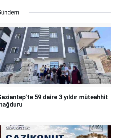
Gündem
aziantep’te 59 daire 3 yıldır müteahhit
mağduru