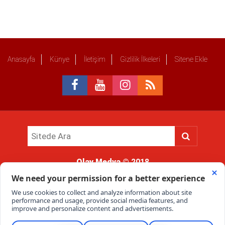
Anasayfa
Künye
İletişim
Gizlilik İlkeleri
Sitene Ekle
Olay Medya
© 2018
Sitemizde kullanılan içerik ve görsellerin tüm hakları saklıdır, izinsiz
kullanımı hukuki yaptırıma tabidir.