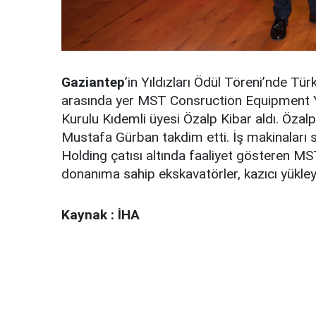
Gaziantep
’in Yıldızları Ödül Töreni’nde Tü
arasında yer MST Consruction Equipment Y
Kurulu Kıdemli üyesi Özalp Kibar aldı. Özal
Mustafa Gürban takdim etti. İş makinaları 
Holding çatısı altında faaliyet gösteren MS
donanıma sahip ekskavatörler, kazıcı yükleyic
Kaynak : İHA