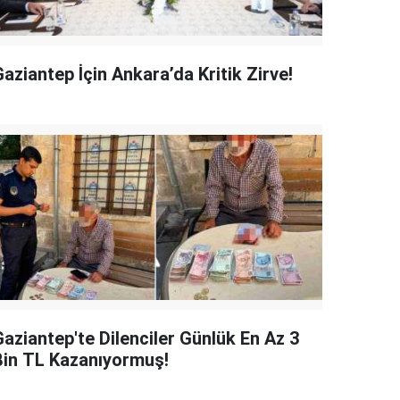
aziantep İçin Ankara’da Kritik Zirve!
Gaziantep'te Dilenciler Günlük En Az 3
Bin TL Kazanıyormuş!