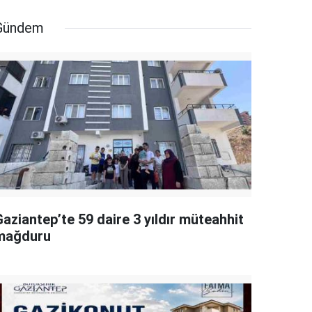
Gündem
aziantep’te 59 daire 3 yıldır müteahhit
mağduru