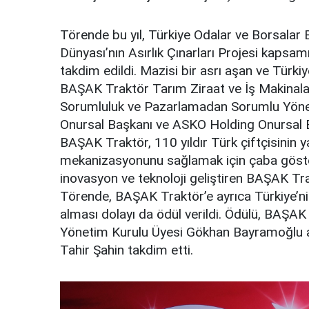
Törende bu yıl, Türkiye Odalar ve Borsalar Bi
Dünyası’nın Asırlık Çınarları Projesi kapsam
takdim edildi. Mazisi bir asrı aşan ve Türkiy
BAŞAK Traktör Tarım Ziraat ve İş Makinala
Sorumluluk ve Pazarlamadan Sorumlu Yönet
Onursal Başkanı ve ASKO Holding Onursal B
BAŞAK Traktör, 110 yıldır Türk çiftçisinin 
mekanizasyonunu sağlamak için çaba gösteri
inovasyon ve teknoloji geliştiren BAŞAK T
Törende, BAŞAK Traktör’e ayrıca Türkiye’n
alması dolayı da ödül verildi. Ödülü, BAŞAK 
Yönetim Kurulu Üyesi Gökhan Bayramoğlu al
Tahir Şahin takdim etti.