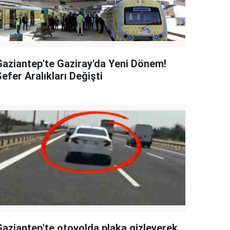
Gaziantep'te Gaziray'da Yeni Dönem!
efer Aralıkları Değişti
Gaziantep'te otoyolda plaka gizleyerek