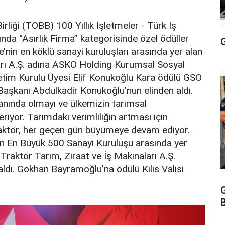
rliği (TOBB) 100 Yıllık İşletmeler - Türk İş
ında “Asırlık Firma” kategorisinde özel ödüller
G
e’nin en köklü sanayi kuruluşları arasında yer alan
rı A.Ş. adına ASKO Holding Kurumsal Sosyal
im Kurulu Üyesi Elif Konukoğlu Kara ödülü GSO
aşkanı Abdulkadir Konukoğlu’nun elinden aldı.
yanında olmayı ve ülkemizin tarımsal
yor. Tarımdaki verimliliğin artması için
raktör, her geçen gün büyümeye devam ediyor.
in En Büyük 500 Sanayi Kuruluşu arasında yer
Traktör Tarım, Ziraat ve İş Makinaları A.Ş.
dı. Gökhan Bayramoğlu’na ödülü Kilis Valisi