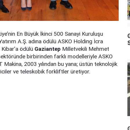
rkiye’nin En Büyük İkinci 500 Sanayi Kuruluşu
atırım A.Ş. adına ödülü ASKO Holding İcra
S
p Kibar’a ödülü
Gaziantep
Milletvekili Mehmet
sektöründe birbirinden farklı modelleriyle ASKO
T Makina, 2003 yılından bu yana; üstün teknolojik
iler ve teleskobik forkliftler üretiyor.