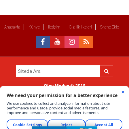
Anasayfa
Künye
İletişim
Gizlilik İlkeleri
Sitene Ekle
Olay Medya
© 2018
Sitemizde kullanılan içerik ve görsellerin tüm hakları saklıdır, izinsiz
kullanımı hukuki yaptırıma tabidir.
Haber Portalı Yazılımı