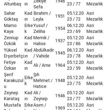
Zekiye
1946
Altunbaş
ın
23 / 77
Mezarlık
Sefa
Sahar
Kad
İbrahim /
05.12.20
Asri
1951
Göktaş
ın
Leyla
23 / 72
Mezarlık
Mamo
Erke
Yusuf /
06.12.20
Asri
1954
Kaya
k
Zeliha
23 / 69
Mezarlık
Zennup
Kad
Memik /
05.12.20
Asri
1937
Özkök
ın
Halise
23 / 86
Mezarlık
Yüksel
Kad
Abdülkadir
06.12.20
Asri
1945
Erşerbetçi
ın
/ Vahide
23 / 78
Mezarlık
Fetiye
Kad
05.12.20
Asri
Ali / Arne
1964
Özkan
ın
23 / 59
Mezarlık
Şerif
Şıh
Erke
05.12.20
Asri
Karakuzul
Mehmet /
1948
k
23 / 75
Mezarlık
u
Hatice
Zeynep
Kad
Ali /
05.12.20
Asri
1946
Karataş
ın
Zeynep
23 / 77
Mezarlık
Mustafa
Erke
Asım /
05.12.20
Asri
1969