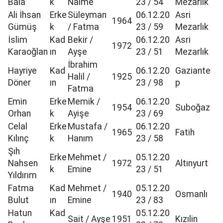
Bala
k
Naime
23 / 54
Mezarlık
Ali İhsan
Erke
Süleyman
06.12.20
Asri
1964
Gümüş
k
/ Fatma
23 / 59
Mezarlık
İslim
Kad
Bekir /
06.12.20
Asri
1972
Karaoğlan
ın
Ayşe
23 / 51
Mezarlık
İbrahim
Hayriye
Kad
06.12.20
Gaziante
Halil /
1925
Döner
ın
23 / 98
p
Fatma
Emin
Erke
Memik /
06.12.20
1954
Suboğaz
Orhan
k
Ayişe
23 / 69
Celal
Erke
Mustafa /
06.12.20
1965
Fatih
Kılınç
k
Hanım
23 / 58
Şıh
Erke
Mehmet /
05.12.20
Nahsen
1972
Altınyurt
k
Emine
23 / 51
Yıldırım
Fatma
Kad
Mehmet /
05.12.20
1940
Osmanlı
Bulut
ın
Emine
23 / 83
Hatun
Kad
05.12.20
Sait / Ayşe
1951
Kızılin