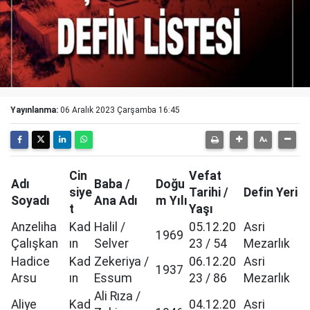
Yayınlanma:
06 Aralık 2023 Çarşamba 16:45
Cin
Vefat
Adı
Baba /
Doğu
siye
Tarihi /
Defin Yeri
Soyadı
Ana Adı
m Yılı
t
Yaşı
Anzeliha
Kad
Halil /
05.12.20
Asri
1969
Çalışkan
ın
Selver
23 / 54
Mezarlık
Hadice
Kad
Zekeriya /
06.12.20
Asri
1937
Arsu
ın
Essum
23 / 86
Mezarlık
Ali Rıza /
Aliye
Kad
04.12.20
Asri