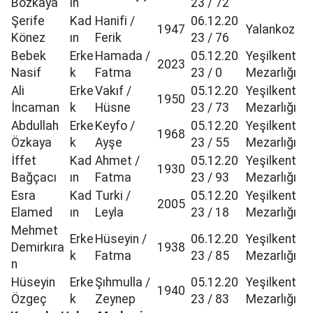
Bozkaya
ın
23 / 72
Şerife
Kad
Hanifi /
06.12.20
1947
Yalankoz
Könez
ın
Ferik
23 / 76
Bebek
Erke
Hamada /
05.12.20
Yeşilkent
2023
Nasif
k
Fatma
23 / 0
Mezarlığı
Ali
Erke
Vakıf /
05.12.20
Yeşilkent
1950
İncaman
k
Hüsne
23 / 73
Mezarlığı
Abdullah
Erke
Keyfo /
05.12.20
Yeşilkent
1968
Özkaya
k
Ayşe
23 / 55
Mezarlığı
İffet
Kad
Ahmet /
05.12.20
Yeşilkent
1930
Bağçacı
ın
Fatma
23 / 93
Mezarlığı
Esra
Kad
Turki /
05.12.20
Yeşilkent
2005
Elamed
ın
Leyla
23 / 18
Mezarlığı
Mehmet
Erke
Hüseyin /
06.12.20
Yeşilkent
Demirkıra
1938
k
Fatma
23 / 85
Mezarlığı
n
Hüseyin
Erke
Şıhmulla /
05.12.20
Yeşilkent
1940
Özgeç
k
Zeynep
23 / 83
Mezarlığı