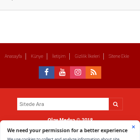
Anasayfa
Künye
İletişim
Gizlilik İlkeleri
Sitene Ekle
Olay Medya
© 2018
Sitemizde kullanılan içerik ve görsellerin tüm hakları saklıdır, izinsiz
kullanımı hukuki yaptırıma tabidir.