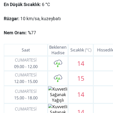
En Düşük Sıcaklık:
6 °C
Rüzgar:
10 km/sa, kuzeybatı
Nem Oranı:
%77
Beklenen
Saat
Sıcaklık
(°C)
Hissedil
Hadise
CUMARTESİ
14
09.00
-
12.00
CUMARTESİ
15
12.00
-
15.00
CUMARTESİ
14
15.00
-
18.00
CUMARTESİ
14