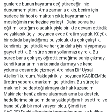
günlerde bunun hayatımı değiştireceğini hiç
düşünmemiştim. Ama zamanla dikiş, benim için
sadece bir hobi olmaktan çıktı; hayatımın ve
mesleğimin merkezine yerleşti. Daha sonra bu
eğitimi, ortağım olacak kişiyle birlikte devam ettirdik
ve yaklaşık üç yıl boyunca evde üretim yaptık. Küçük
bir odada başladığımız bu yolculukta çok çalıştık,
kendimizi geliştirdik ve her gün daha iyisini yapmaya
gayret ettik. Bir süre sonra yollarımızı ayırdık. Bu
süreç bana çok şey öğretti; emeğime sahip çıkmayı,
kendi kararlarımın arkasında durmayı ve kendi
yolumu cesaretle çizmeyi. Ardından Elif Uysal
Atelier'i kurdum. Yaklaşık iki yıl boyunca KAGİDEM'de
üretim yaparak markamı geliştirdim. Bu süreçte
makine hibe desteği almaya da hak kazandım.
Makineler henüz elime ulaşmadı ama bu destek,
hedeflerime bir adım daha yaklaştığımı hissettirdi ve
bana büyük bir motivasyon oldu. Şimdi ise
KAGİDEM'deki sürecimin tamamlanmasıyla birlikte