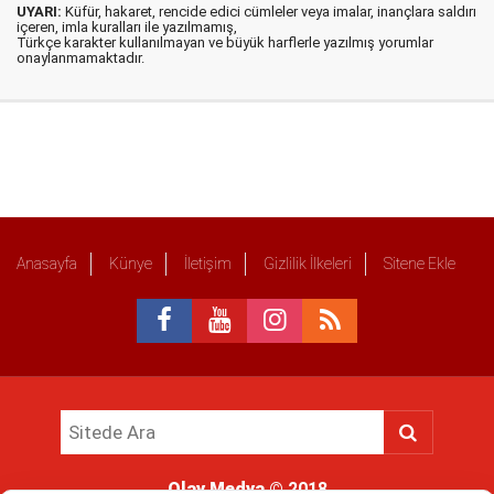
UYARI:
Küfür, hakaret, rencide edici cümleler veya imalar, inançlara saldırı
içeren, imla kuralları ile yazılmamış,
Türkçe karakter kullanılmayan ve büyük harflerle yazılmış yorumlar
onaylanmamaktadır.
Anasayfa
Künye
İletişim
Gizlilik İlkeleri
Sitene Ekle
Olay Medya
© 2018