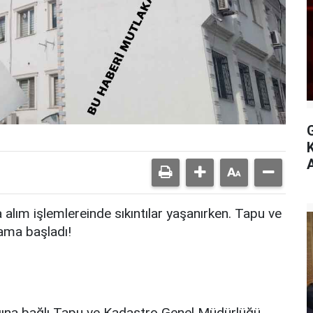
A
alım işlemlereinde sıkıntılar yaşanırken. Tapu ve
ama başladı!
nlığına bağlı Tapu ve Kadastro Genel Müdürlüğü