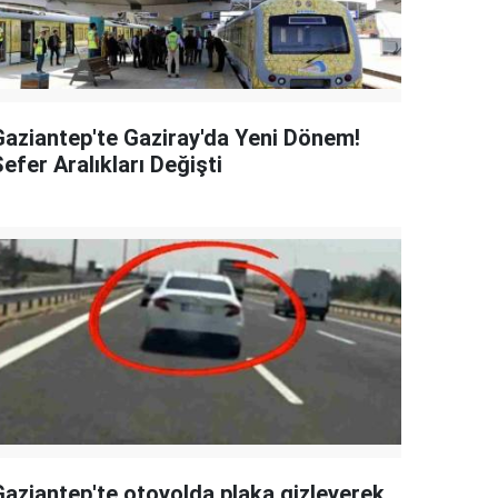
Gaziantep'te Gaziray'da Yeni Dönem!
efer Aralıkları Değişti
Gaziantep'te otoyolda plaka gizleyerek