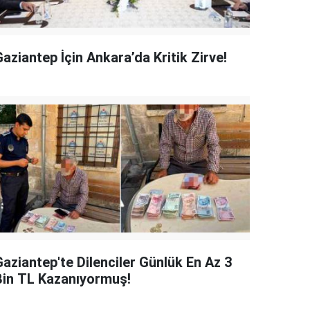
aziantep İçin Ankara’da Kritik Zirve!
Gaziantep'te Dilenciler Günlük En Az 3
Bin TL Kazanıyormuş!