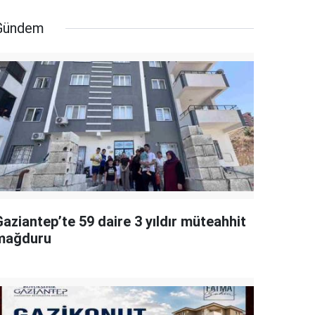
Gündem
aziantep’te 59 daire 3 yıldır müteahhit
mağduru