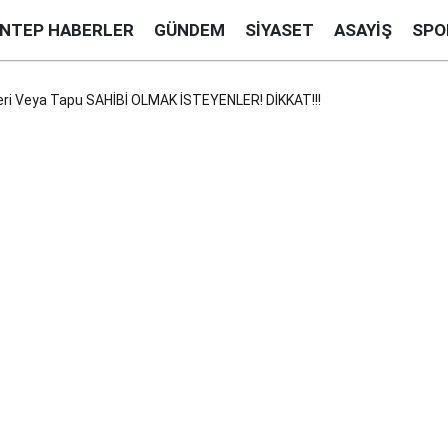
ANTEP HABERLER
GÜNDEM
SIYASET
ASAYIŞ
SPO
eri Veya Tapu SAHİBİ OLMAK İSTEYENLER! DİKKAT!!!