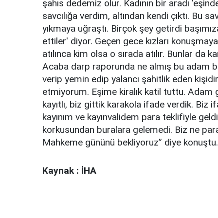
şahıs dedemiz olur. Kadının bir aradı 'eşin
savcılığa verdim, altından kendi çıktı. Bu sa
yıkmaya uğraştı. Birçok şey getirdi başımıza.
ettiler' diyor. Geçen gece kızları konuşma
atılınca kim olsa o sırada atılır. Bunlar da ka
Acaba darp raporunda ne almış bu adam bi
verip yemin edip yalancı şahitlik eden kişidi
etmiyorum. Eşime kiralık katil tuttu. Adam geld
kayıtlı, biz gittik karakola ifade verdik. Bi
kayınım ve kayınvalidem para teklifiyle geld
korkusundan buralara gelemedi. Biz ne para
Mahkeme gününü bekliyoruz” diye konuştu.
Kaynak : İHA