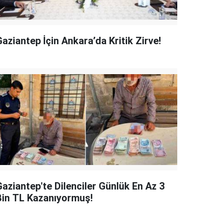
aziantep İçin Ankara’da Kritik Zirve!
Gaziantep'te Dilenciler Günlük En Az 3
Bin TL Kazanıyormuş!