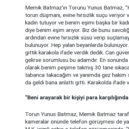
Memik Batmaz'ın Torunu Yunus Batmaz, “He
torun düşmanı, evine hırsızlık suçu veriyor
kadın tutuyor ve benim eşimi başka bir kad
diye benim eşim arıyor. Biz de bunu savcılığ
ardından evine hırsızlık süsü verip suçlama
bulunuyor. Hep yalan beyanlarda bulunuyor. 
gittik karakola ifade verdik dedik. Can güv
gelirse sorumlusu bu adamdır. En sonunda ba
olarak benim peşime takmış 30 tane sıkaca
tabanca takacağım ve yanımda gez hakim s
da geldi bana anlattı gitti. Karakolda ifade
“Beni arayarak bir kişiyi para karşılığınd
Torun Yunus Batmaz, Memik Batmaz tarafından
kameralar önünde telefon görüşmesi de yaptı