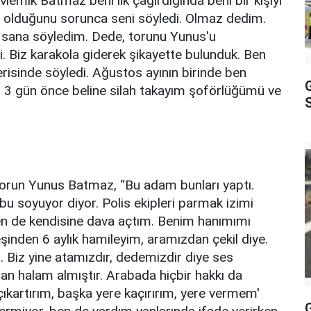
Memik Batmaz beni ilk çağırdığında beni bir kişiyi
im olduğunu sorunca seni söyledi. Olmaz dedim.
m sana söyledim. Dede, torunu Yunus'u
. Biz karakola giderek şikayette bulunduk. Ben
risinde söyledi. Ağustos ayının birinde ben
 3 gün önce beline silah takayım şoförlüğümü ve
S
 torun Yunus Batmaz, “Bu adam bunları yaptı.
i bu soyuyor diyor. Polis ekipleri parmak izimi
 Ben de kendisine dava açtım. Benim hanımımı
eşinden 6 aylık hamileyim, aramızdan çekil diye.
ı. Biz yine atamızdır, dedemizdir diye ses
an halam almıştır. Arabada hiçbir hakkı da
 çıkartırım, başka yere kaçırırım, yere vermem'