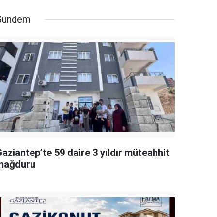
Gündem
aziantep’te 59 daire 3 yıldır müteahhit
mağduru