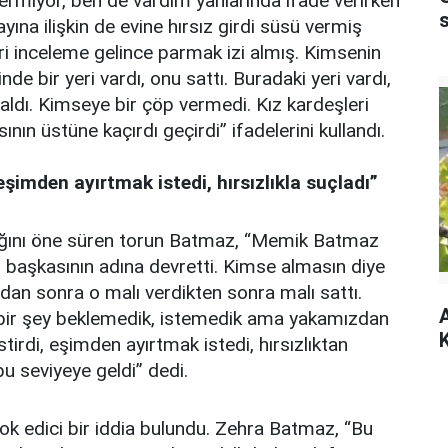
vermiyor, ben de vardım yanlarında ifade verirken
ayına ilişkin de evine hırsız girdi süsü vermiş
ri inceleme gelince parmak izi almış. Kimsenin
nde bir yeri vardı, onu sattı. Buradaki yeri vardı,
 aldı. Kimseye bir çöp vermedi. Kız kardeşleri
ın üstüne kaçırdı geçirdi” ifadelerini kullandı.
 eşimden ayırtmak istedi, hırsızlıkla suçladı”
dığını öne süren torun Batmaz, “Memik Batmaz
başkasının adına devretti. Kimse almasın diye
ndan sonra o malı verdikten sonra malı sattı.
A
ne bir şey beklemedik, istemedik ama yakamızdan
K
tirdi, eşimden ayırtmak istedi, hırsızlıktan
 bu seviyeye geldi” dedi.
k edici bir iddia bulundu. Zehra Batmaz, “Bu