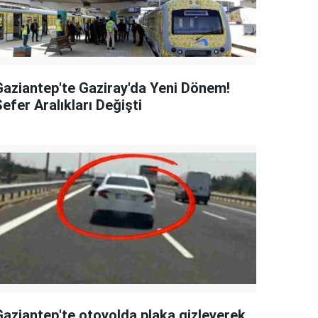
Gaziantep'te Gaziray'da Yeni Dönem!
efer Aralıkları Değişti
Gaziantep'te otoyolda plaka gizleyerek