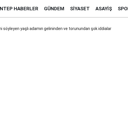
ANTEP HABERLER
GÜNDEM
SIYASET
ASAYIŞ
SPO
ni söyleyen yaşlı adamın gelininden ve torunundan şok iddialar