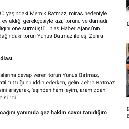
n 80 yaşındaki Memik Batmaz, miras nedeniyle
na ev aldığı gerekçesiyle kızı, torunu ve damadı
G
ndığını öne sürmüştü. İhlas Haber Ajansı'nın
odağındaki torun Yunus Batmaz ile eşi Zehra
ddiası
ialarına cevap veren torun Yunus Batmaz,
 katil tuttuğunu iddia ederken, gelin Zehra Batmaz
isini arayarak, 'eşinden hamileyim, aramızdan
ne sürdü.
acağım yanımda gez hakim savcı tanıdığım