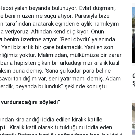
psi yalan beyanda bulunuyor. Evlat düşmanı,
 ve benim üzerime suçu atıyor. Parasıyla bize
ın tarafından aratarak eşinden 6 aylık hamileyim
a veriyoruz. Altından kendisi çıkıyor. Onun
yı benim üzerime atıyor. 'Beni dövdü' yalanında
Yani biz artık bir çare bulamadık. Yani en son
enliğimiz yoktur. Malımızdan, mülkümüze bir zarar
na hapisten çıkan bir arkadaşımızı kiralık katil
ksın buna demiş. 'Sana şu kadar para beline
avcı tanıdığım var, seni yatırmam' demiş. Adam
Ş
 verdik, beyanda bulunduk” şeklinde konuştu.
a vurduracağını söyledi”
 kiralandığı iddia edilen kiralık katille
. Kiralık katil olarak tutulduğunu iddia eden