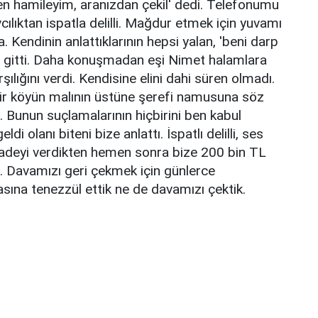
den hamileyim, aranızdan çekil' dedi. Telefonumu
vcılıktan ispatla delilli. Mağdur etmek için yuvamı
 Kendinin anlattıklarının hepsi yalan, 'beni darp
ya gitti. Daha konuşmadan eşi Nimet halamlara
rşılığını verdi. Kendisine elini dahi süren olmadı.
r köyün malının üstüne şerefi namusuna söz
r. Bunun suçlamalarının hiçbirini ben kabul
i olanı biteni bize anlattı. İspatlı delilli, ses
z ifadeyi verdikten hemen sonra bize 200 bin TL
i. Davamızı geri çekmek için günlerce
sına tenezzül ettik ne de davamızı çektik.