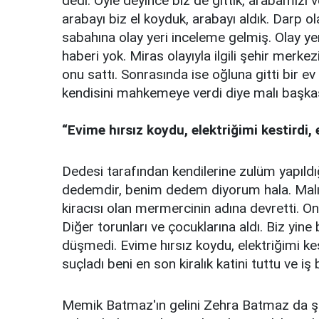
dedi. Öyle deyince biz de gittik, arabamızı 
arabayı biz el koyduk, arabayı aldık. Darp ol
sabahına olay yeri inceleme gelmiş. Olay ye
haberi yok. Miras olayıyla ilgili şehir merkezi
onu sattı. Sonrasında ise oğluna gitti bir ev
kendisini mahkemeye verdi diye malı başkasın
“Evime hırsız koydu, elektriğimi kestirdi,
Dedesi tarafından kendilerine zulüm yapıl
dedemdir, benim dedem diyorum hala. Malı 
kiracısı olan mermercinin adına devretti. O
Diğer torunları ve çocuklarına aldı. Biz yi
düşmedi. Evime hırsız koydu, elektriğimi kes
suçladı beni en son kiralık katini tuttu ve iş
Memik Batmaz'ın gelini Zehra Batmaz da şo