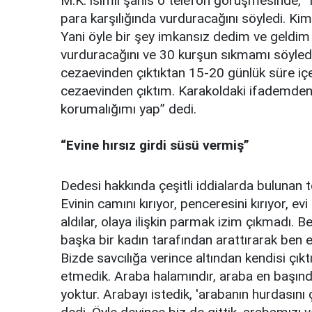
M.K. isimli şahıs o telefon görüşmesinde, “
para karşılığında vurduracağını söyledi. K
Yani öyle bir şey imkansız dedim ve geldi
vurduracağını ve 30 kurşun sıkmamı söyledi
cezaevinden çıktıktan 15-20 günlük süre içe
cezaevinden çıktım. Karakoldaki ifademden
korumalığımı yap” dedi.
“Evine hırsız girdi süsü vermiş”
Dedesi hakkında çeşitli iddialarda bulunan
Evinin camını kırıyor, penceresini kırıyor, ev
aldılar, olaya ilişkin parmak izim çıkmadı.
başka bir kadın tarafından arattırarak ben 
Bizde savcılığa verince altından kendisi çıkt
etmedik. Araba halamındır, araba en başınd
yoktur. Arabayı istedik, 'arabanın hurdasını