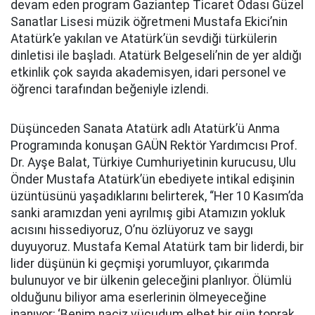
devam eden program Gaziantep Ticaret Odası Güzel
Sanatlar Lisesi müzik öğretmeni Mustafa Ekici’nin
Atatürk’e yakılan ve Atatürk’ün sevdiği türkülerin
dinletisi ile başladı. Atatürk Belgeseli’nin de yer aldığı
etkinlik çok sayıda akademisyen, idari personel ve
öğrenci tarafından beğeniyle izlendi.
Düşünceden Sanata Atatürk adlı Atatürk’ü Anma
Programında konuşan GAÜN Rektör Yardımcısı Prof.
Dr. Ayşe Balat, Türkiye Cumhuriyetinin kurucusu, Ulu
Önder Mustafa Atatürk’ün ebediyete intikal edişinin
üzüntüsünü yaşadıklarını belirterek, “Her 10 Kasım’da
sanki aramızdan yeni ayrılmış gibi Atamızın yokluk
acısını hissediyoruz, O’nu özlüyoruz ve saygı
duyuyoruz. Mustafa Kemal Atatürk tam bir liderdi, bir
lider düşünün ki geçmişi yorumluyor, çıkarımda
bulunuyor ve bir ülkenin geleceğini planlıyor. Ölümlü
olduğunu biliyor ama eserlerinin ölmeyeceğine
inanıyor; ‘Benim naçiz vücudum elbet bir gün toprak