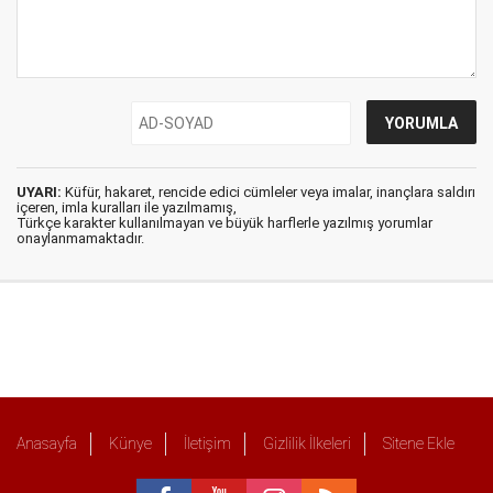
UYARI:
Küfür, hakaret, rencide edici cümleler veya imalar, inançlara saldırı
içeren, imla kuralları ile yazılmamış,
Türkçe karakter kullanılmayan ve büyük harflerle yazılmış yorumlar
onaylanmamaktadır.
Anasayfa
Künye
İletişim
Gizlilik İlkeleri
Sitene Ekle