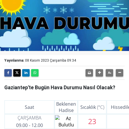
Yayınlanma:
08 Kasım 2023 Çarşamba 09:34
Gaziantep'te Bugün Hava Durumu Nasıl Olacak?
Beklenen
Saat
Sıcaklık
(°C)
Hissedil
Hadise
ÇARŞAMBA
23
09.00
-
12.00