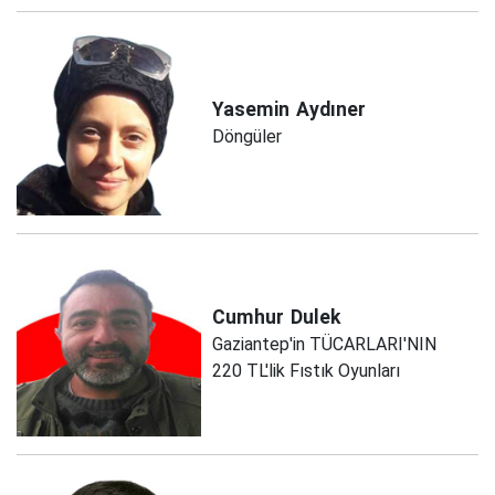
Yasemin
Aydıner
Döngüler
Cumhur
Dulek
Gaziantep'in TÜCARLARI'NIN
220 TL'lik Fıstık Oyunları