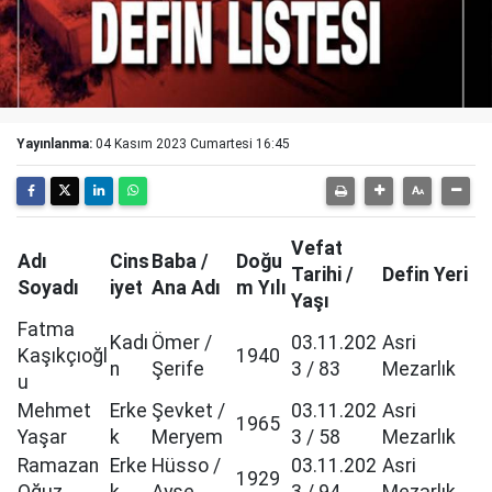
Yayınlanma:
04 Kasım 2023 Cumartesi 16:45
Vefat
Adı
Cins
Baba /
Doğu
Tarihi /
Defin Yeri
Soyadı
iyet
Ana Adı
m Yılı
Yaşı
Fatma
Kadı
Ömer /
03.11.202
Asri
Kaşıkçıoğl
1940
n
Şerife
3 / 83
Mezarlık
u
Mehmet
Erke
Şevket /
03.11.202
Asri
1965
Yaşar
k
Meryem
3 / 58
Mezarlık
Ramazan
Erke
Hüsso /
03.11.202
Asri
1929