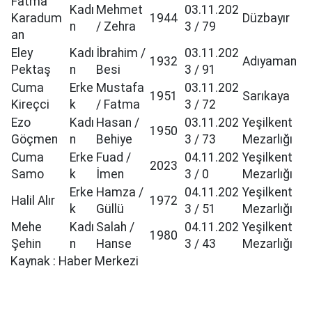
Fatma
Kadı
Mehmet
03.11.202
Karadum
1944
Düzbayır
n
/ Zehra
3 / 79
an
Eley
Kadı
İbrahim /
03.11.202
1932
Adıyaman
Pektaş
n
Besi
3 / 91
Cuma
Erke
Mustafa
03.11.202
1951
Sarıkaya
Kireçci
k
/ Fatma
3 / 72
Ezo
Kadı
Hasan /
03.11.202
Yeşilkent
1950
Göçmen
n
Behiye
3 / 73
Mezarlığı
Cuma
Erke
Fuad /
04.11.202
Yeşilkent
2023
Samo
k
İmen
3 / 0
Mezarlığı
Erke
Hamza /
04.11.202
Yeşilkent
Halil Alır
1972
k
Güllü
3 / 51
Mezarlığı
Mehe
Kadı
Salah /
04.11.202
Yeşilkent
1980
Şehin
n
Hanse
3 / 43
Mezarlığı
Kaynak : Haber Merkezi