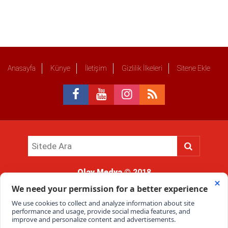
Anasayfa
Künye
İletişim
Gizlilik İlkeleri
Sitene Ekle
Olay Medya
© 2018
Sitemizde kullanılan içerik ve görsellerin tüm hakları saklıdır, izinsiz
kullanımı hukuki yaptırıma tabidir.