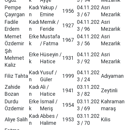
Oğuz
k
Ayşe
3 / 94
Mezarlık
Pempe
Kadı
Yakup /
04.11.202
Asri
1956
Çayırgan
n
Emine
3 / 67
Mezarlık
Fadile
Kadı
Memik /
04.11.202
Asri
1927
Erdem
n
Feride
3 / 96
Mezarlık
Memet
Erke
Mustafa
04.11.202
Asri
1967
Özdemir
k
/ Fatma
3 / 56
Mezarlık
Şıh
Erke
Hüseyin /
04.11.202
Asri
Mehmet
1931
k
Hatice
3 / 92
Mezarlık
Kaliz
Kadı
Yusuf /
04.11.202
Filiz Tahta
1999
Adıyaman
n
Güler
3 / 24
Zahide
Kadı
Ali /
03.11.202
1941
Zeytinli
Bozan
n
Hatice
3 / 82
Durdu
Erke
İsmail /
03.11.202
Kahraman
1954
Özdemir
k
Meriş
3 / 69
maraş
Kadı
Abbes /
03.11.202
Aliye Salih
1953
Kilis
n
Halime
3 / 70