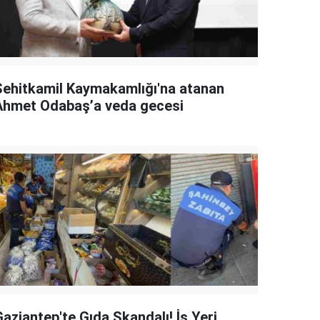
Şehitkamil Kaymakamlığı'na atanan
Ahmet Odabaş’a veda gecesi
aziantep'te Gıda Skandalı! İş Yeri