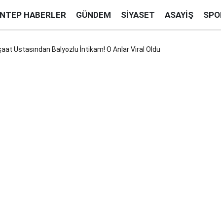
ANTEP HABERLER
GÜNDEM
SIYASET
ASAYIŞ
SPO
şaat Ustasından Balyozlu İntikam! O Anlar Viral Oldu