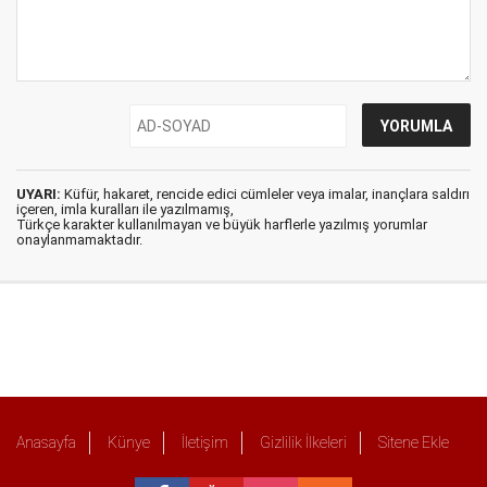
UYARI:
Küfür, hakaret, rencide edici cümleler veya imalar, inançlara saldırı
içeren, imla kuralları ile yazılmamış,
Türkçe karakter kullanılmayan ve büyük harflerle yazılmış yorumlar
onaylanmamaktadır.
Anasayfa
Künye
İletişim
Gizlilik İlkeleri
Sitene Ekle