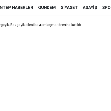
ANTEP HABERLER
GÜNDEM
SIYASET
ASAYIŞ
SPO
ozgeyik, Bozgeyik ailesi bayramlaşma törenine katıldı