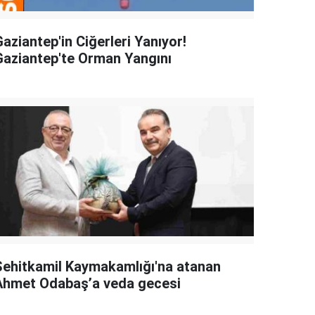
aziantep'in Ciğerleri Yanıyor!
Gaziantep'te Orman Yangını
Şehitkamil Kaymakamlığı'na atanan
Ahmet Odabaş’a veda gecesi