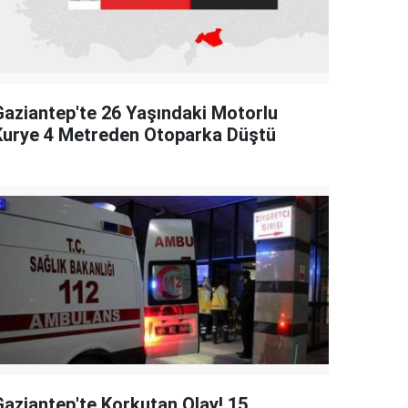
Gaziantep'te 26 Yaşındaki Motorlu
Kurye 4 Metreden Otoparka Düştü
Gaziantep'te Korkutan Olay! 15