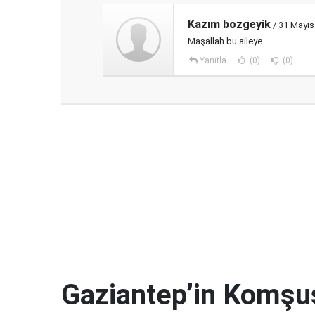
Kazım bozgeyik
/ 31 Mayıs
Maşallah bu aileye
Yanıtla
(0)
(0)
Gaziantep’in Komşu