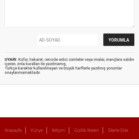
UYARI:
Küfür, hakaret, rencide edici cümleler veya imalar, inançlara saldırı
içeren, imla kuralları ile yazılmamış,
Türkçe karakter kullanılmayan ve büyük harflerle yazılmış yorumlar
onaylanmamaktadır.
Anasayfa
Künye
İletişim
Gizlilik İlkeleri
Sitene Ekle