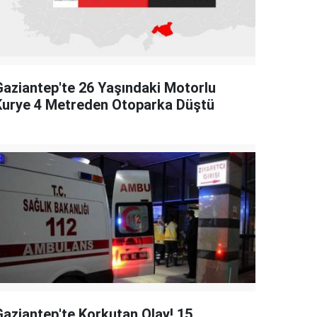
Gaziantep'te 26 Yaşındaki Motorlu
Kurye 4 Metreden Otoparka Düştü
Gaziantep'te Korkutan Olay! 15