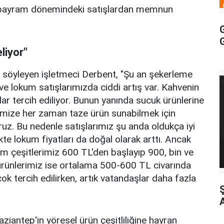
 bayram dönemindeki satışlardan memnun
G
liyor"
i söyleyen işletmeci Derbent, "Şu an şekerleme
ve lokum satışlarımızda ciddi artış var. Kahvenin
lar tercih ediliyor. Bunun yanında sucuk ürünlerine
erimize her zaman taze ürün sunabilmek için
ruz. Bu nedenle satışlarımız şu anda oldukça iyi
likte lokum fiyatları da doğal olarak arttı. Ancak
çeşitlerimiz 600 TL'den başlayıp 900, bin ve
 ürünlerimiz ise ortalama 500-600 TL civarında
ok tercih edilirken, artık vatandaşlar daha fazla
iantep'in yöresel ürün çeşitliliğine hayran