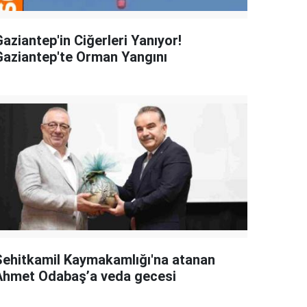
aziantep'in Ciğerleri Yanıyor!
Gaziantep'te Orman Yangını
Şehitkamil Kaymakamlığı'na atanan
Ahmet Odabaş’a veda gecesi