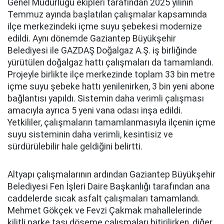
Genel Müdürlüğü ekipleri tarafından 2025 yılının
Temmuz ayında başlatılan çalışmalar kapsamında
ilçe merkezindeki içme suyu şebekesi modernize
edildi. Aynı dönemde Gaziantep Büyükşehir
Belediyesi ile GAZDAŞ Doğalgaz A.Ş. iş birliğinde
yürütülen doğalgaz hattı çalışmaları da tamamlandı.
Projeyle birlikte ilçe merkezinde toplam 33 bin metre
içme suyu şebeke hattı yenilenirken, 3 bin yeni abone
bağlantısı yapıldı. Sistemin daha verimli çalışması
amacıyla ayrıca 5 yeni vana odası inşa edildi.
Yetkililer, çalışmaların tamamlanmasıyla ilçenin içme
suyu sisteminin daha verimli, kesintisiz ve
sürdürülebilir hale geldiğini belirtti.
Altyapı çalışmalarının ardından Gaziantep Büyükşehir
Belediyesi Fen İşleri Daire Başkanlığı tarafından ana
caddelerde sıcak asfalt çalışmaları tamamlandı.
Mehmet Gökçek ve Fevzi Çakmak mahallelerinde
kilitli parke taşı döşeme çalışmaları bitirilirken, diğer