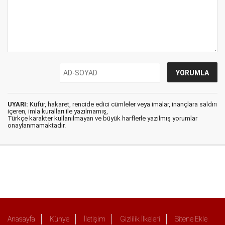
UYARI:
Küfür, hakaret, rencide edici cümleler veya imalar, inançlara saldırı
içeren, imla kuralları ile yazılmamış,
Türkçe karakter kullanılmayan ve büyük harflerle yazılmış yorumlar
onaylanmamaktadır.
Anasayfa
Künye
İletişim
Gizlilik İlkeleri
Sitene Ekle