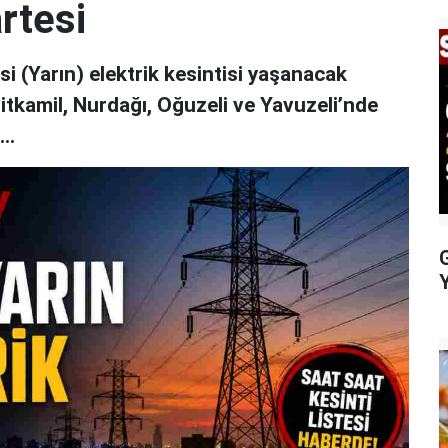
rtesi
 (Yarın) elektrik kesintisi yaşanacak
hitkamil, Nurdağı, Oğuzeli ve Yavuzeli’nde
..