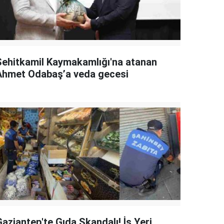
Şehitkamil Kaymakamlığı'na atanan
Ahmet Odabaş’a veda gecesi
aziantep'te Gıda Skandalı! İş Yeri