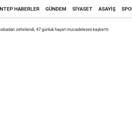
ANTEP HABERLER
GÜNDEM
SIYASET
ASAYIŞ
SPO
sobadan zehirlendi, 47 günlük hayat mücadelesini kaybetti