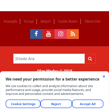
Anasayfa
Künye
İletişim
Gizlilik İlkeleri
Sitene Ekle
Olay Medya
© 2018
Sitemizde kullanılan içerik ve görsellerin tüm hakları saklıdır, izinsiz
kullanımı hukuki yaptırıma tabidir.
Haber Portalı Yazılımı