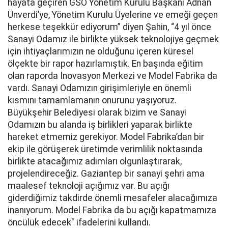
hayata geçiren GSO Yönetim Kurulu Başkanı Adnan
Ünverdi’ye, Yönetim Kurulu Üyelerine ve emeği geçen
herkese teşekkür ediyorum” diyen Şahin, “4 yıl önce
Sanayi Odamız ile birlikte yüksek teknolojiye geçmek
için ihtiyaçlarımızın ne olduğunu içeren küresel
ölçekte bir rapor hazırlamıştık. En başında eğitim
olan raporda İnovasyon Merkezi ve Model Fabrika da
vardı. Sanayi Odamızın girişimleriyle en önemli
kısmını tamamlamanın onurunu yaşıyoruz.
Büyükşehir Belediyesi olarak bizim ve Sanayi
Odamızın bu alanda iş birlikleri yaparak birlikte
hareket etmemiz gerekiyor. Model Fabrika’dan bir
ekip ile görüşerek üretimde verimlilik noktasında
birlikte atacağımız adımları olgunlaştırarak,
projelendireceğiz. Gaziantep bir sanayi şehri ama
maalesef teknoloji açığımız var. Bu açığı
giderdiğimiz takdirde önemli mesafeler alacağımıza
inanıyorum. Model Fabrika da bu açığı kapatmamıza
öncülük edecek" ifadelerini kullandı.