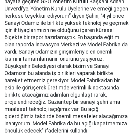
hayata geçiren GSO Yönetim Kurulu Başkanı Adnan
Ünverdi’ye, Yönetim Kurulu Üyelerine ve emeği geçen
herkese teşekkür ediyorum” diyen Şahin, “4 yıl önce
Sanayi Odamız ile birlikte yüksek teknolojiye geçmek
için ihtiyaçlarımızın ne olduğunu içeren küresel
ölçekte bir rapor hazırlamıştık. En başında eğitim
olan raporda İnovasyon Merkezi ve Model Fabrika da
vardı. Sanayi Odamızın girişimleriyle en önemli
kısmını tamamlamanın onurunu yaşıyoruz.
Büyükşehir Belediyesi olarak bizim ve Sanayi
Odamızın bu alanda iş birlikleri yaparak birlikte
hareket etmemiz gerekiyor. Model Fabrika’dan bir
ekip ile görüşerek üretimde verimlilik noktasında
birlikte atacağımız adımları olgunlaştırarak,
projelendireceğiz. Gaziantep bir sanayi şehri ama
maalesef teknoloji açığımız var. Bu açığı
giderdiğimiz takdirde önemli mesafeler alacağımıza
inanıyorum. Model Fabrika da bu açığı kapatmamıza
öncülük edecek" ifadelerini kullandı.