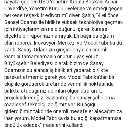
hayata geçiren GSO Yönetim Kurulu Başkanı Adnan
Ünverdi’ye, Yönetim Kurulu Üyelerine ve emeği geçen
herkese teşekkür ediyorum” diyen Şahin, “4 yıl önce
Sanayi Odamız ile birlikte yüksek teknolojiye geçmek
için ihtiyaçlarımızın ne olduğunu içeren küresel
ölçekte bir rapor hazırlamıştık. En başında eğitim
olan raporda İnovasyon Merkezi ve Model Fabrika da
vardı. Sanayi Odamızın girişimleriyle en önemli
kısmını tamamlamanın onurunu yaşıyoruz.
Büyükşehir Belediyesi olarak bizim ve Sanayi
Odamızın bu alanda iş birlikleri yaparak birlikte
hareket etmemiz gerekiyor. Model Fabrika’dan bir
ekip ile görüşerek üretimde verimlilik noktasında
birlikte atacağımız adımları olgunlaştırarak,
projelendireceğiz. Gaziantep bir sanayi şehri ama
maalesef teknoloji açığımız var. Bu açığı
giderdiğimiz takdirde önemli mesafeler alacağımıza
inanıyorum. Model Fabrika da bu açığı kapatmamıza
öncülük edecek" ifadelerini kullandı.