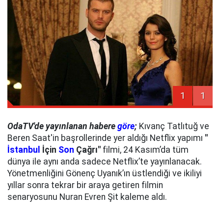
1
1
OdaTV'de yayınlanan habere
göre
;
Kıvanç Tatlıtuğ ve
Beren Saat'in başrollerinde yer aldığı Netflix yapımı
"
İstanbul
İçin
Son
Çağrı"
filmi, 24 Kasım’da tüm
dünya ile aynı anda sadece Netflix’te yayınlanacak.
Yönetmenliğini Gönenç Uyanık’ın üstlendiği ve ikiliyi
yıllar sonra tekrar bir araya getiren filmin
senaryosunu Nuran Evren Şit kaleme aldı.