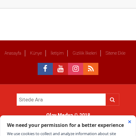
Anasayfa
Künye
İletişim
Gizlilik İlkeleri
Sitene Ekle
Olay Medya
© 2018
Sitemizde kullanılan içerik ve görsellerin tüm hakları saklıdır, izinsiz
kullanımı hukuki yaptırıma tabidir.