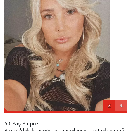
2
4
60. Yaş Sürprizi
Ankara'daki konserinde dansçılarının pastayla yaptığı