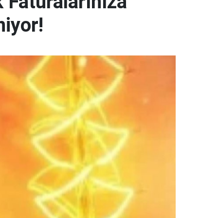
k Faturalarınıza
iyor!