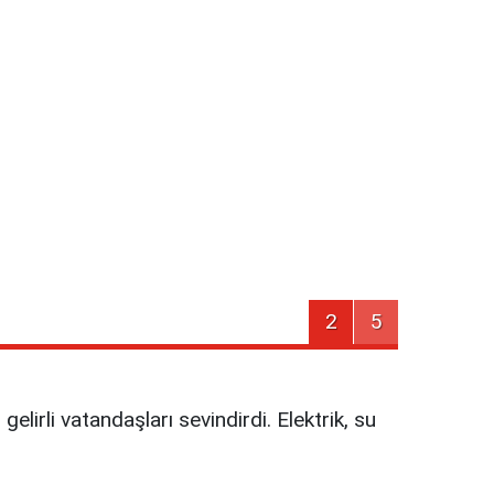
2
5
elirli vatandaşları sevindirdi. Elektrik, su