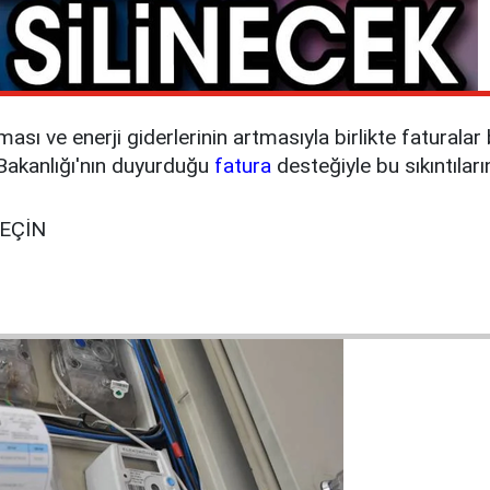
şması ve enerji giderlerinin artmasıyla birlikte fatural
akanlığı'nın duyurduğu
fatura
desteğiyle bu sıkıntıların
GEÇİN