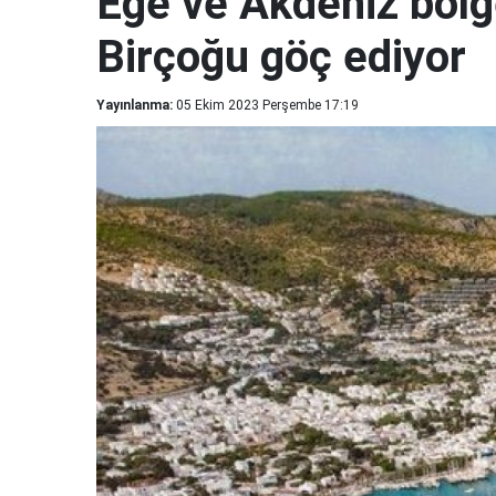
Ege ve Akdeniz bölge
Birçoğu göç ediyor
Yayınlanma:
05 Ekim 2023 Perşembe 17:19