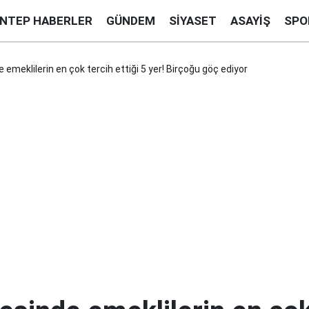
ANTEP HABERLER
GÜNDEM
SIYASET
ASAYIŞ
SPO
emeklilerin en çok tercih ettiği 5 yer! Birçoğu göç ediyor