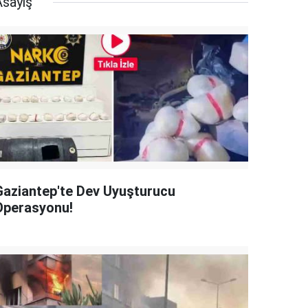
Asayiş
Gaziantep'te Dev Uyuşturucu
Operasyonu!