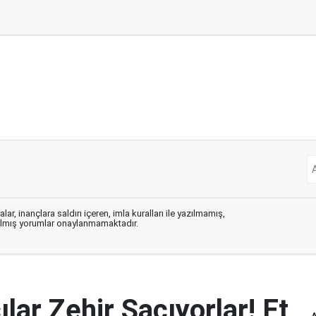
ar, inançlara saldırı içeren, imla kuralları ile yazılmamış,
zılmış yorumlar onaylanmamaktadır.
lar Zehir Saçıyorlar! Et