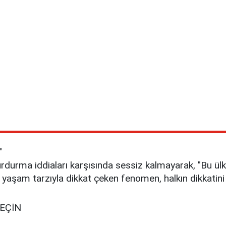
"
vurdurma iddiaları karşısında sessiz kalmayarak, "Bu ül
üks yaşam tarzıyla dikkat çeken fenomen, halkın dikkat
GEÇİN