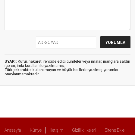
UYARI:
Küfür, hakaret, rencide edici cümleler veya imalar, inançlara saldırı
içeren, imla kuralları ile yazılmamış,
Türkçe karakter kullanılmayan ve büyük harflerle yazılmış yorumlar
onaylanmamaktadır.
Anasayfa
Künye
İletişim
Gizlilik İlkeleri
Sitene Ekle