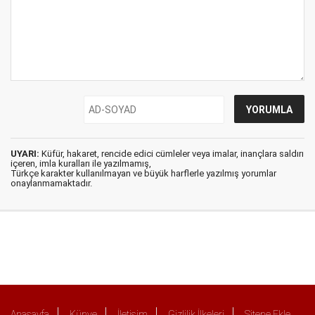
UYARI:
Küfür, hakaret, rencide edici cümleler veya imalar, inançlara saldırı
içeren, imla kuralları ile yazılmamış,
Türkçe karakter kullanılmayan ve büyük harflerle yazılmış yorumlar
onaylanmamaktadır.
Anasayfa
Künye
İletişim
Gizlilik İlkeleri
Sitene Ekle