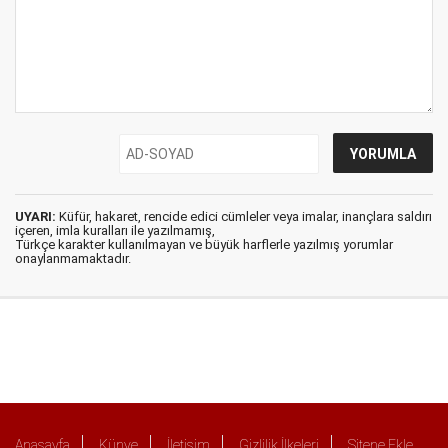
UYARI:
Küfür, hakaret, rencide edici cümleler veya imalar, inançlara saldırı
içeren, imla kuralları ile yazılmamış,
Türkçe karakter kullanılmayan ve büyük harflerle yazılmış yorumlar
onaylanmamaktadır.
Anasayfa
Künye
İletişim
Gizlilik İlkeleri
Sitene Ekle